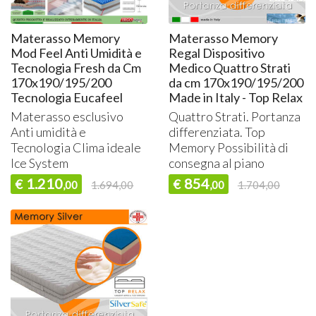
Materasso Memory
Materasso Memory
Mod Feel Anti Umidità e
Regal Dispositivo
Tecnologia Fresh da Cm
Medico Quattro Strati
170x190/195/200
da cm 170x190/195/200
Tecnologia Eucafeel
Made in Italy - Top Relax
Materasso esclusivo
Quattro Strati. Portanza
Anti umidità e
differenziata. Top
Tecnologia Clima ideale
Memory Possibilità di
Ice System
consegna al piano
1.210
854
€
€
,00
1.694,00
,00
1.704,00