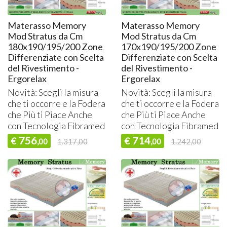
Materasso Memory
Materasso Memory
Mod Stratus da Cm
Mod Stratus da Cm
180x190/195/200 Zone
170x190/195/200 Zone
Differenziate con Scelta
Differenziate con Scelta
del Rivestimento -
del Rivestimento -
Ergorelax
Ergorelax
Novità: Scegli la misura
Novità: Scegli la misura
che ti occorre e la Fodera
che ti occorre e la Fodera
che Più ti Piace Anche
che Più ti Piace Anche
con Tecnologia Fibramed
con Tecnologia Fibramed
756
714
€
€
,00
1.317,00
,00
1.242,00