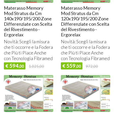
Materasso Memory
Materasso Memory
Mod Stratus da Cm
Mod Stratus da Cm
140x190/195/200 Zone
120x190/195/200 Zone
Differenziate con Scelta
Differenziate con Scelta
del Rivestimento -
del Rivestimento -
Ergorelax
Ergorelax
Novità: Scegli la misura
Novità: Scegli la misura
che ti occorre e la Fodera
che ti occorre e la Fodera
che Più ti Piace Anche
che Più ti Piace Anche
con Tecnologia Fibramed
con Tecnologia Fibramed
594
559
€
€
,00
1.025,00
,00
972,00