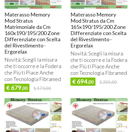
Materasso Memory
Materasso Memory
Mod Stratus
Mod Stratus da Cm
Matrimoniale da Cm
165x190/195/200 Zone
160x190/195/200 Zone
Differenziate con Scelta
Differenziate con Scelta
del Rivestimento -
del Rivestimento -
Ergorelax
Ergorelax
Novità: Scegli la misura
Novità: Scegli la misura
che ti occorre e la Fodera
che ti occorre e la Fodera
che Più ti Piace Anche
che Più ti Piace Anche
con Tecnologia Fibramed
con Tecnologia Fibramed
694
€
,00
1.205,00
679
€
,00
1.173,00