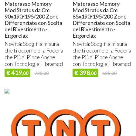
Materasso Memory
Materasso Memory
Mod Stratus da Cm
Mod Stratus da Cm
90x190/195/200 Zone
85x190/195/200 Zone
Differenziate con Scelta
Differenziate con Scelta
del Rivestimento -
del Rivestimento -
Ergorelax
Ergorelax
Novità: Scegli la misura
Novità: Scegli la misura
che ti occorre e la Fodera
che ti occorre e la Fodera
che Più ti Piace Anche
che Più ti Piace Anche
con Tecnologia Fibramed
con Tecnologia Fibramed
419
398
€
€
,00
730,00
,00
688,00