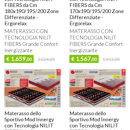
FIBERS da Cm
FIBERS da Cm
180x190/195/200 Zone
170x190/195/200 Zone
Differenziate -
Differenziate -
Ergorelax
Ergorelax
MATERASSO
CON
MATERASSO
CON
TECNOLOGIA
NILIT
TECNOLOGIA
NILIT
FIBERS
Grande Confort
FIBERS
Grande Confort
Inergizzante
Inergizzante
1.659
1.567
€
€
,00
2.024,00
,00
1.912,00
Materasso dello
Materasso dello
Sportivo Mod Innergy
Sportivo Mod Innergy
con Tecnologia NILIT
con Tecnologia NILIT