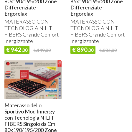
90x190/195/200 Zone
85x190/195/200 Zone
Differenziate -
Differenziate -
Ergorelax
Ergorelax
MATERASSO
CON
MATERASSO
CON
TECNOLOGIA
NILIT
TECNOLOGIA
NILIT
FIBERS
Grande Confort
FIBERS
Grande Confort
Inergizzante
Inergizzante
942
890
€
€
,00
1.149,00
,00
1.086,00
Materasso dello
Sportivo Mod Innergy
con Tecnologia NILIT
FIBERS Singolo da Cm
80x190/195/200 Zone