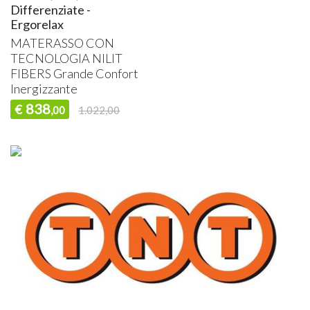
Differenziate -
Ergorelax
MATERASSO
CON
TECNOLOGIA
NILIT
FIBERS
Grande Confort
Inergizzante
838
€
,00
1.022,00