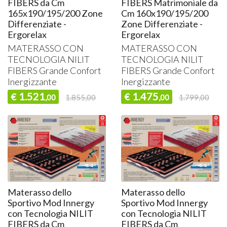
FIBERS da Cm
FIBERS Matrimoniale da
165x190/195/200 Zone
Cm 160x190/195/200
Differenziate -
Zone Differenziate -
Ergorelax
Ergorelax
MATERASSO
CON
MATERASSO
CON
TECNOLOGIA
NILIT
TECNOLOGIA
NILIT
FIBERS
Grande Confort
FIBERS
Grande Confort
Inergizzante
Inergizzante
1.521
1.475
€
€
,00
1.855,00
,00
1.799,00
Materasso dello
Materasso dello
Sportivo Mod Innergy
Sportivo Mod Innergy
con Tecnologia NILIT
con Tecnologia NILIT
FIBERS da Cm
FIBERS da Cm