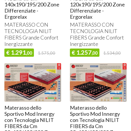
140x190/195/200 Zone
120x190/195/200 Zone
Differenziate -
Differenziate -
Ergorelax
Ergorelax
MATERASSO
CON
MATERASSO
CON
TECNOLOGIA
NILIT
TECNOLOGIA
NILIT
FIBERS
Grande Confort
FIBERS
Grande Confort
Inergizzante
Inergizzante
1.291
1.257
€
€
,00
1.575,00
,00
1.534,00
Materasso dello
Materasso dello
Sportivo Mod Innergy
Sportivo Mod Innergy
con Tecnologia NILIT
con Tecnologia NILIT
FIBERS da Cm
FIBERS da Cm