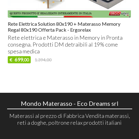
Rete Elettrica Solution 80x190 + Materasso Memory
Regal 80x190 Offerta Pack - Ergorelax
Rete elettrica e Materasso in Memory in Pronta
consegna. Prodotti DM detraibili al 19% come
spesa medica
699
€
1.394,00
,00
Mondo Materasso - Eco Dreams srl
Materassi al prezzo di Fabbrica Vendita materassi,
reti a doghe, poltrone relax prodotti italiani