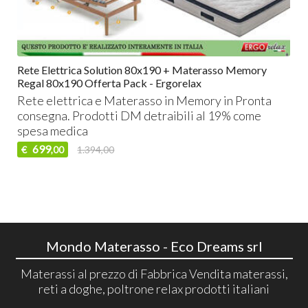
Rete Elettrica Solution 80x190 + Materasso Memory
Regal 80x190 Offerta Pack - Ergorelax
Rete elettrica e Materasso in Memory in Pronta
consegna. Prodotti DM detraibili al 19% come
spesa medica
699
€
1.394,00
,00
Mondo Materasso - Eco Dreams srl
Materassi al prezzo di Fabbrica Vendita materassi,
reti a doghe, poltrone relax prodotti italiani