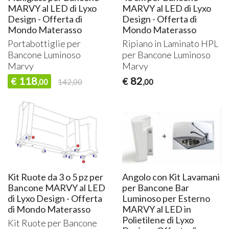
MARVY al LED di Lyxo
MARVY al LED di Lyxo
Design - Offerta di
Design - Offerta di
Mondo Materasso
Mondo Materasso
Portabottiglie per
Ripiano in Laminato
HPL
Bancone Luminoso
per Bancone Luminoso
Marvy
Marvy
118
82
€
€
,00
142,00
,00
Kit Ruote da 3 o 5 pz per
Angolo con Kit Lavamani
Bancone MARVY al LED
per Bancone Bar
di Lyxo Design - Offerta
Luminoso per Esterno
di Mondo Materasso
MARVY al LED in
Polietilene di Lyxo
Kit Ruote per Bancone