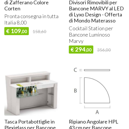
di Zafferano Colore
Divisori Rimovibili per
Corten
Bancone MARVY al LED
di Lyxo Design - Offerta
Pronta consegna in tutta
di Mondo Materasso
Italia 8,00
Cocktail Station per
109
€
,00
158,60
Bancone Luminoso
Marvy
294
€
,00
356,00
Tasca Portabottiglie in
Ripiano Angolare HPL
Plexiglass per Bancone
43 cm per Bancone