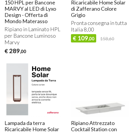
150 HPL per Bancone
Ricaricabile Home Solar
MARVY al LED di Lyxo
di Zafferano Colore
Design - Offerta di
Grigio
Mondo Materasso
Pronta consegna in tutta
Ripiano in Laminato
HPL
Italia 8,00
per Bancone Luminoso
109
€
,00
158,60
Marvy
289
€
,00
Lampada da terra
Ripiano Attrezzato
Ricaricabile Home Solar
Cocktail Station con