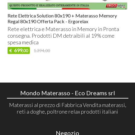
Rete Elettrica Solution 80x190 + Materasso Memory
Regal 80x190 Offerta Pack - Ergorelax
Rete elettrica e Materasso in Memory in Pronta
consegna. Prodotti DM detraibili al 19% come
spesa medica
699
€
1.394,00
,00
Mondo Materasso - Eco Dreams srl
Materassi al prezzo di Fabbrica Vendita materassi,
reti a doghe, poltrone relax prodotti italiani
Negozio