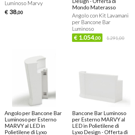
Design - Offerta di
Luminoso Marvy
Mondo Materasso
38
€
,00
Angolo con Kit Lavamani
per Bancone Bar
Luminoso
1.054
€
,00
1.291,00
Angolo per Bancone Bar
Bancone Bar Luminoso
Luminoso per Esterno
per Esterno MARVY al
MARVY al LED in
LED in Polietilene di
Polietilene di Lyxo
Lyxo Design - Offerta di