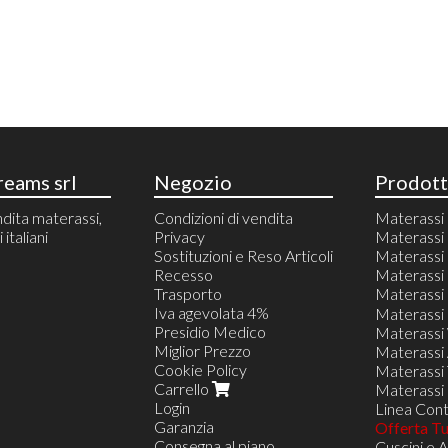
eams srl
Negozio
Prodott
dita materassi,
Condizioni di vendita
Materass
italiani
Privacy
Materassi 
Sostituzioni e Reso Articoli
Materass
Recesso
Materassi 
Trasporto
Materassi 
Iva agevolata 4%
80 X 190/
Materassi 
Presidio Medico
85 X 190/
Materassi
Miglior Prezzo
90 X 190/
Materassi 
Cookie Policy
95 X 190/
Materassi T
Carrello
100 X 190
Materassi 
Login
105 X 190
Linea Contr
Garanzia
120 X 190
Offerta T
Consegna al piano
125 X 190
Cuscini e 