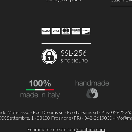
140 X 190
Reti in Le
145 X 190
Reti a 8 D
150 X 190
Rete VIEN
160 X 190
Reti a 18 
165 X 190
Linea Nav
170 X 190
Opzione S
180 X 190
Opzione D
Reti Regol
Poltrone R
SSL-256
Poltrone R
SITO SICURO
Poltrone 
Costruisci
Arredi e 
do Materasso - Eco Dreams srl - Eco Dreams srl - P.Iva 0282226
 XX Settembre, 1 - 03100 Frosinone (FR) - 348-2619030 -
info@mo
Ecommerce creato con
Scontrino.com