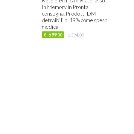
Rete elettrica e Materasso
in Memory in Pronta
consegna. Prodotti DM
detraibili al 19% come spesa
medica
699
€
1.394,00
,00