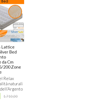
 Lattice
ilver Bed
nto
e da Cm
5/200 Zone
e
el Relax
lità naturali
 dell’Argento
1.710,00