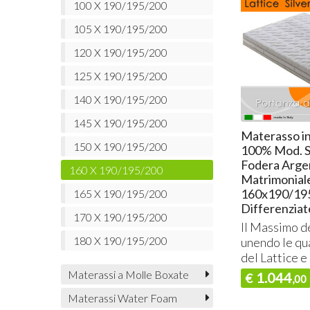
100 X 190/195/200
105 X 190/195/200
120 X 190/195/200
125 X 190/195/200
140 X 190/195/200
145 X 190/195/200
Materasso in
150 X 190/195/200
100% Mod. S
Fodera Arge
160 X 190/195/200
Matrimonial
160x190/19
165 X 190/195/200
Differenziat
170 X 190/195/200
Il Massimo d
180 X 190/195/200
unendo le qua
del Lattice e
Materassi a Molle Boxate
1.044
€
,00
Materassi Water Foam