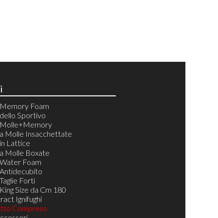
i
i Memory Foam
dello Sportivo
i Molle+Memory
a Molle Insacchettate
in Lattice
195/200
a Molle Boxate
195/200
 Water Foam
195/200
Antidecubito
195/200
aglie Forti
/195/200
King Size da Cm 180
/195/200
act Ignifughi
/195/200
utto Compreso
/195/200
Accessori