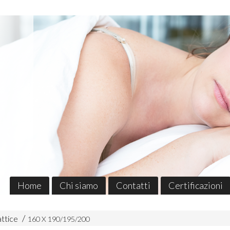
Home
Chi siamo
Contatti
Certificazioni
attice
160 X 190/195/200