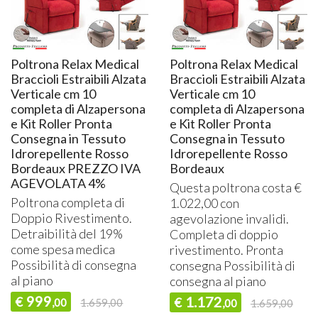
Poltrona Relax Medical
Poltrona Relax Medical
Braccioli Estraibili Alzata
Braccioli Estraibili Alzata
Verticale cm 10
Verticale cm 10
completa di Alzapersona
completa di Alzapersona
e Kit Roller Pronta
e Kit Roller Pronta
Consegna in Tessuto
Consegna in Tessuto
Idrorepellente Rosso
Idrorepellente Rosso
Bordeaux PREZZO IVA
Bordeaux
AGEVOLATA 4%
Questa poltrona costa €
Poltrona completa di
1.022,00 con
Doppio Rivestimento.
agevolazione invalidi.
Detraibilità del 19%
Completa di doppio
come spesa medica
rivestimento. Pronta
Possibilità di consegna
consegna Possibilità di
al piano
consegna al piano
999
1.172
€
€
,00
1.659,00
,00
1.659,00