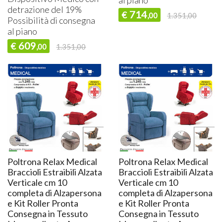
detrazione del 19%
714
€
,00
1.351,00
Possibilità di consegna
al piano
609
€
,00
1.351,00
Poltrona Relax Medical
Poltrona Relax Medical
Braccioli Estraibili Alzata
Braccioli Estraibili Alzata
Verticale cm 10
Verticale cm 10
completa di Alzapersona
completa di Alzapersona
e Kit Roller Pronta
e Kit Roller Pronta
Consegna in Tessuto
Consegna in Tessuto