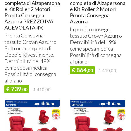
completa di Alzapersona
completa di Alzapersona
e Kit Roller 2 Motori
e Kit Roller 2 Motori
Pronta Consegna
Pronta Consegna
Azzurra PREZZO IVA
Azzurra
AGEVOLATA 4%
In pronta consegna
Pronta Consegna
tessuto Crown Azzurro
tessuto Crown Azzurro
Detraibilità del 19%
Poltrona completa di
come spesa medica
Doppio Rivestimento.
Possibilità di consegna
Detraibilità del 19%
al piano
come spesa medica
864
€
,00
1.410,00
Possibilità di consegna
al piano
739
€
,00
1.410,00