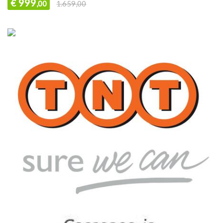
999
€
,00
1.659,00