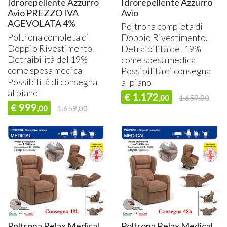
Idrorepellente Azzurro
Idrorepellente Azzurro
Avio PREZZO IVA
Avio
AGEVOLATA 4%
Poltrona completa di
Poltrona completa di
Doppio Rivestimento.
Doppio Rivestimento.
Detraibilità del 19%
Detraibilità del 19%
come spesa medica
come spesa medica
Possibilità di consegna
Possibilità di consegna
al piano
al piano
1.172
€
,00
1.659,00
999
€
,00
1.659,00
Poltrona Relax Medical
Poltrona Relax Medical