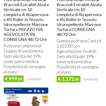
Braccioli Estraibili Alzata
Braccioli Estraibili Alzata
Verticale cm 10
Verticale cm 10
completa di Alzapersona
completa di Alzapersona
e Kit Roller in Tessuto
e Kit Roller in Tessuto
Idrorepellente Marrone
Idrorepellente Marrone
Tortora PREZZO IVA
Tortora CONSEGNA
AGEVOLATA 4%
48/72 Ore
CONSEGNA 48/72 Ore
Questa poltrona Costa €
Poltrona completa di
1.022,00 con
Doppio Rivestimento.
Agevolazione Invalidi.
Detraibilità del 19%
Detraibilità del 19%
come spesa medica
come spesa medica
Possibilità di consegna
Possibilità di consegna
al piano
al piano
999
1.172
€
€
,00
1.659,00
,00
1.659,00