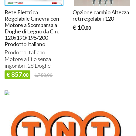
Rete Elettrica
Opzione cambio Altezza
Regolabile Ginevra con
reti regolabili 120
Motore a Scomparsa a
10
€
,00
Doghe di Legno da Cm.
120x190/195/200
Prodotto Italiano
Prodotto Italiano.
Motore a Filo senza
ingombri. 28 Doghe
857
€
,00
1.758,00