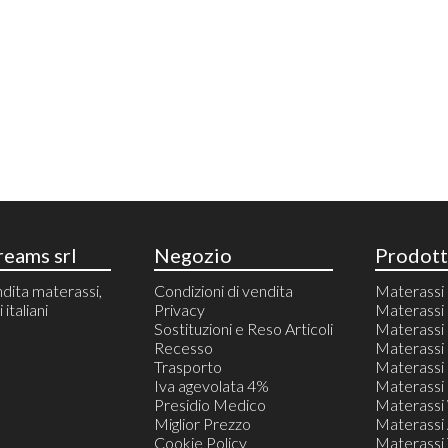
eams srl
Negozio
Prodott
dita materassi,
Condizioni di vendita
Materass
italiani
Privacy
Materassi 
Sostituzioni e Reso Articoli
Materass
Recesso
Materassi 
Trasporto
Materassi 
Iva agevolata 4%
Materassi 
Presidio Medico
Materassi
Miglior Prezzo
Materassi 
Cookie Policy
Materassi T