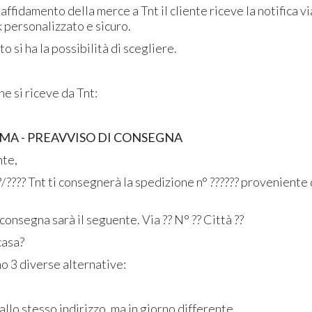
l'affidamento della merce a Tnt il cliente riceve la notifica v
 personalizzato e sicuro.
o si ha la possibilità di scegliere.
e si riceve da Tnt:
MA - PREAVVISO DI CONSEGNA
nte,
??/???? Tnt ti consegnerà la spedizione n° ?????? provenient
 consegna sarà il seguente. Via ?? N° ?? Città ??
casa?
o 3 diverse alternative:
llo stesso indirizzo, ma in giorno differente