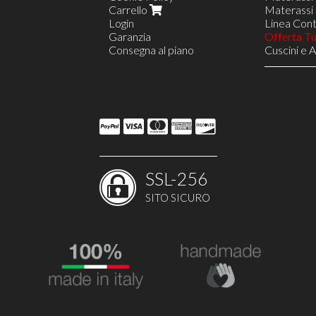
Carrello
Materassi 
Login
Linea Contr
Garanzia
Offerta T
Consegna al piano
Cuscini e 
Reti in Le
Reti a 8 D
Rete VIEN
Reti a 18 
Linea Nav
Opzione S
Opzione D
Reti Regol
Poltrone R
SSL-256
Poltrone R
Poltrone 
SITO SICURO
Costruisci
Arredi e 