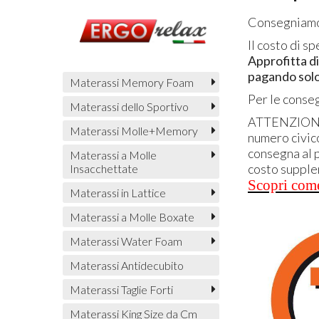
Consegniamo i
Il costo di s
Approfitta di 
pagando solo 
Materassi Memory Foam
Per le conse
Materassi dello Sportivo
ATTENZIO
Materassi Molle+Memory
numero civico
consegna al 
Materassi a Molle
costo suppl
Insacchettate
Scopri come
Materassi in Lattice
Materassi a Molle Boxate
Materassi Water Foam
Materassi Antidecubito
Materassi Taglie Forti
Materassi King Size da Cm