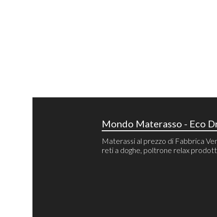
Mondo Materasso - Eco Dr
Materassi al prezzo di Fabbrica Ven
reti a doghe, poltrone relax prodotti 