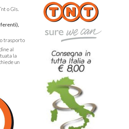
Tnt o Gls.
fferenti),
to trasporto
dine al
tuata la
chiede un