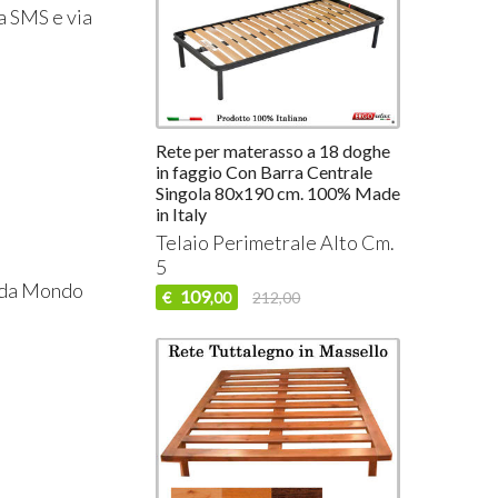
ia SMS e via
Rete per materasso a 18 doghe
in faggio Con Barra Centrale
Singola 80x190 cm. 100% Made
in Italy
Telaio Perimetrale Alto Cm.
5
e da Mondo
109
€
212,00
,00