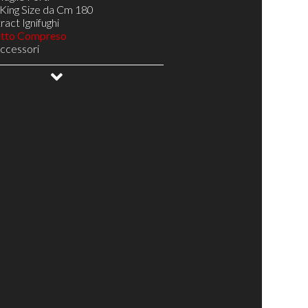
King Size da Cm 180
act Ignifughi
utto Compreso
Accessori
gno
oghe Larghe Telaio Resistente H 5
NA 14 doghe Telaio Resistente H 5
Doghe Telaio Resistente H 5
ale
ottovuoto
uetto
abili Testa/Bacino/Piedi
elax
elax di Design
Relax Pronta Consegna
 il Tuo Materasso
Complementi