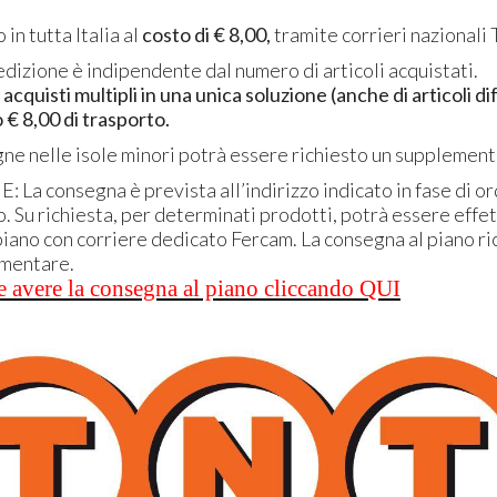
n tutta Italia al
costo di € 8,00,
tramite corrieri nazionali 
pedizione è indipendente dal numero di articoli acquistati.
acquisti multipli in una unica soluzione (anche di articoli di
€ 8,00 di trasporto.
gne nelle isole minori potrà essere richiesto un supplemen
NE
: La consegna è prevista all’indirizzo indicato in fase di or
. Su richiesta, per determinati prodotti, potrà essere effet
piano con corriere dedicato Fercam. La consegna al piano ri
ementare.
 avere la consegna al piano cliccando QUI