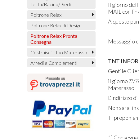
Testa/Bacino/Piedi
Il giorno del
MAIL con link
Poltrone Relax
A questo punt
Poltrone Relax di Design
Poltrone Relax Pronta
Messaggio ch
Consegna
Costruisci il Tuo Materasso
TNT INFOR
Arredi e Complementi
Gentile Clie
il giorno ??/
Materasso
L'indirizzo di
Non sarai in 
Ti proponiam
1) Consegna a