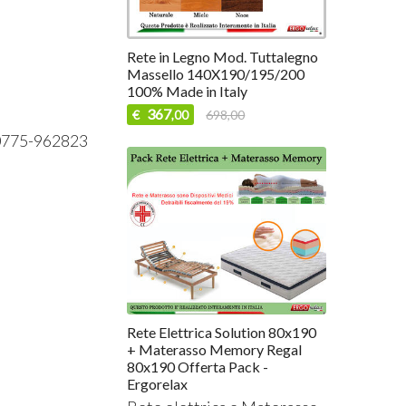
Rete in Legno Mod. Tuttalegno
Massello 140X190/195/200
100% Made in Italy
367
€
698,00
,00
n° 0775-962823
Rete Elettrica Solution 80x190
+ Materasso Memory Regal
80x190 Offerta Pack -
Ergorelax