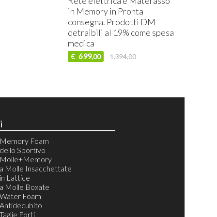
Rete elettrica e Materasso
in Memory in Pronta
consegna. Prodotti DM
detraibili al 19% come spesa
medica
699
€
1.394,00
,00
i
i Memory Foam
dello Sportivo
i Molle+Memory
a Molle Insacchettate
in Lattice
a Molle Boxate
 Water Foam
Antidecubito
aglie Forti