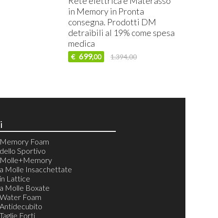
Rete elettrica e Materasso
in Memory in Pronta
consegna. Prodotti DM
detraibili al 19% come spesa
medica
699
€
1.394,00
,00
i
i Memory Foam
dello Sportivo
i Molle+Memory
a Molle Insacchettate
in Lattice
a Molle Boxate
 Water Foam
Antidecubito
aglie Forti