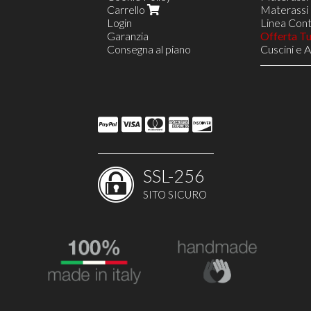
Carrello
Materassi 
Login
Linea Contr
Garanzia
Offerta T
Consegna al piano
Cuscini e 
Reti in Le
Reti a 8 D
Rete VIEN
Reti a 18 
Linea Nav
Opzione S
Opzione D
Reti Regol
Poltrone R
SSL-256
Poltrone R
Poltrone 
SITO SICURO
Costruisci
Arredi e 