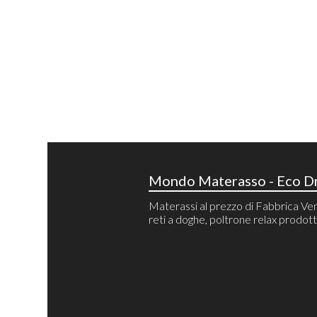
Mondo Materasso - Eco Dr
Materassi al prezzo di Fabbrica Ven
reti a doghe, poltrone relax prodotti 