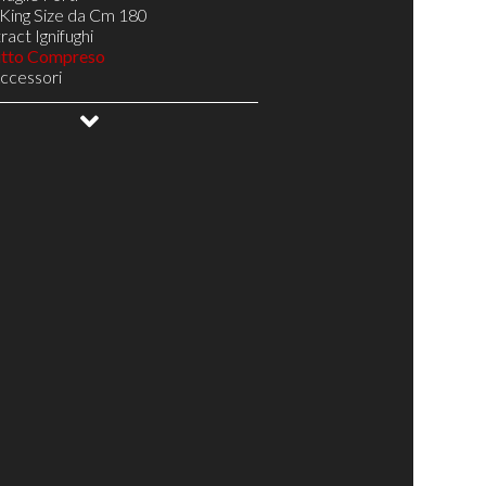
King Size da Cm 180
act Ignifughi
utto Compreso
Accessori
gno
oghe Larghe Telaio Resistente H 5
NA 14 doghe Telaio Resistente H 5
Doghe Telaio Resistente H 5
ale
ottovuoto
uetto
abili Testa/Bacino/Piedi
elax
elax di Design
Relax Pronta Consegna
 il Tuo Materasso
Complementi