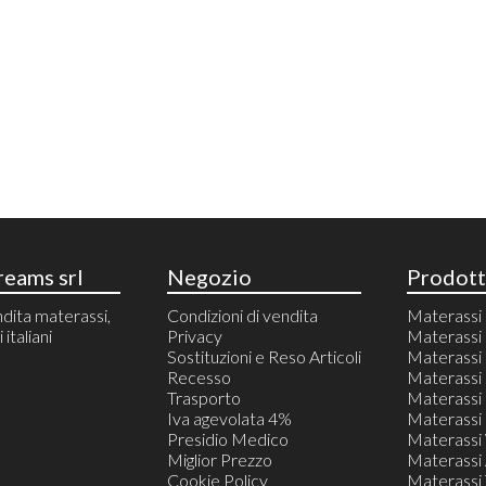
eams srl
Negozio
Prodott
dita materassi,
Condizioni di vendita
Materass
italiani
Privacy
Materassi 
Sostituzioni e Reso Articoli
Materass
Recesso
Materassi 
Trasporto
Materassi 
Iva agevolata 4%
Materassi 
Presidio Medico
Materassi
Miglior Prezzo
Materassi 
Cookie Policy
Materassi T