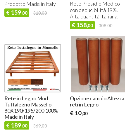
Rete Presidio Medico
Prodotto Made in Italy
con deducibilità 19%.
159
€
,00
318,00
Alta quantità Italiana.
158
€
,00
308,00
Rete in Legno Mod
Opzione cambio Altezza
Tuttalegno Massello
reti in Legno
80X190/195/200 100%
10
€
,00
Made in Italy
189
€
,00
369,00