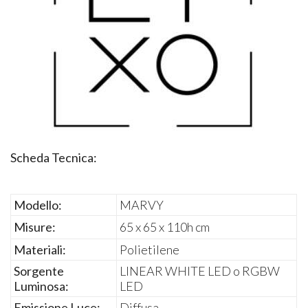
Scheda Tecnica:
Modello:
MARVY
Misure:
65 x 65 x 110h cm
Materiali:
Polietilene
Sorgente
LINEAR WHITE LED o RGBW
Luminosa:
LED
Emissione Luce:
Diffusa