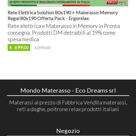
Rete Elettrica Solution 80x190 + Materasso Memory
Regal 80x190 Offerta Pack - Ergorelax
Rete elettrica e Materasso in Memory in Pronta
consegna. Prodotti DM detraibili al 19% come
spesa medica
699
€
1.394,00
,00
Mondo Materasso - Eco Dreams srl
Materassi al prezzo di Fabbrica Vendita materassi,
reti a doghe, poltrone relax prodotti italiani
Negozio