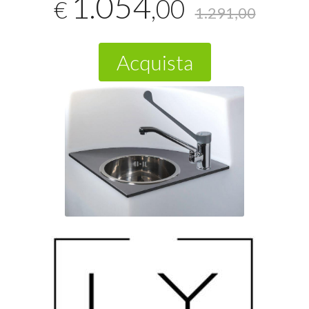
1.054
,00
€
1.291,00
Acquista