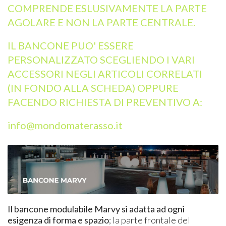
COMPRENDE ESLUSIVAMENTE LA PARTE
AGOLARE E NON LA PARTE CENTRALE.
IL BANCONE PUO' ESSERE
PERSONALIZZATO SCEGLIENDO I VARI
ACCESSORI NEGLI ARTICOLI CORRELATI
(IN FONDO ALLA SCHEDA) OPPURE
FACENDO RICHIESTA DI PREVENTIVO A:
info@mondomaterasso.it
Il bancone modulabile Marvy si adatta ad ogni
esigenza di forma e spazio
; la parte frontale del