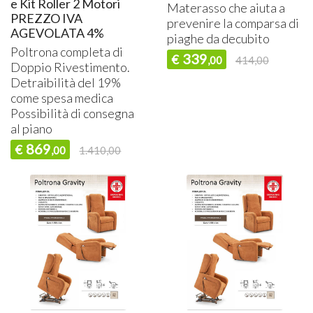
e Kit Roller 2 Motori
Materasso che aiuta a
PREZZO IVA
prevenire la comparsa di
AGEVOLATA 4%
piaghe da decubito
Poltrona completa di
339
€
,00
414,00
Doppio Rivestimento.
Detraibilità del 19%
come spesa medica
Possibilità di consegna
al piano
869
€
,00
1.410,00