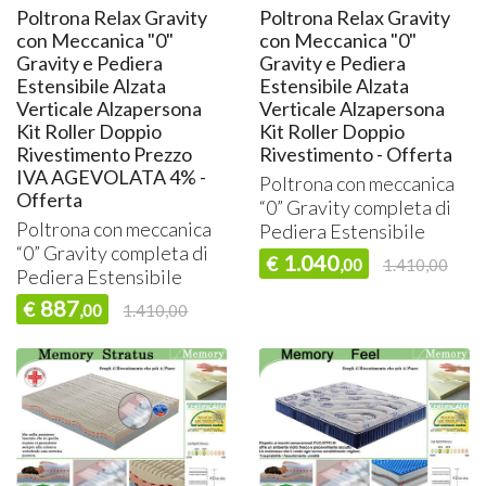
Poltrona Relax Gravity
Poltrona Relax Gravity
con Meccanica "0"
con Meccanica "0"
Gravity e Pediera
Gravity e Pediera
Estensibile Alzata
Estensibile Alzata
Verticale Alzapersona
Verticale Alzapersona
Kit Roller Doppio
Kit Roller Doppio
Rivestimento Prezzo
Rivestimento - Offerta
IVA AGEVOLATA 4% -
Poltrona con meccanica
Offerta
“0” Gravity completa di
Poltrona con meccanica
Pediera Estensibile
“0” Gravity completa di
1.040
€
,00
1.410,00
Pediera Estensibile
887
€
,00
1.410,00