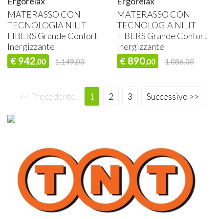
Ergorelax
Ergorelax
MATERASSO
CON
MATERASSO
CON
TECNOLOGIA
NILIT
TECNOLOGIA
NILIT
FIBERS
Grande Confort
FIBERS
Grande Confort
Inergizzante
Inergizzante
942
890
€
€
,00
1.149,00
,00
1.086,00
<< Precedente
1
2
3
Successivo >>