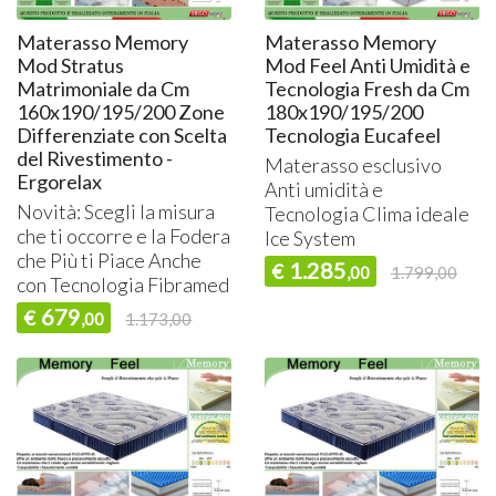
Materasso Memory
Materasso Memory
Mod Stratus
Mod Feel Anti Umidità e
Matrimoniale da Cm
Tecnologia Fresh da Cm
160x190/195/200 Zone
180x190/195/200
Differenziate con Scelta
Tecnologia Eucafeel
del Rivestimento -
Materasso esclusivo
Ergorelax
Anti umidità e
Novità: Scegli la misura
Tecnologia Clima ideale
che ti occorre e la Fodera
Ice System
che Più ti Piace Anche
1.285
€
,00
1.799,00
con Tecnologia Fibramed
679
€
,00
1.173,00