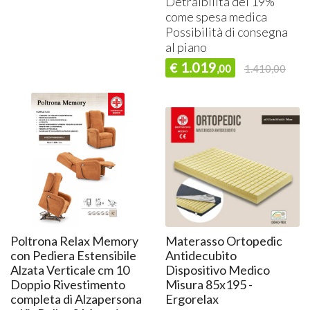
Detraibilità del 19%
come spesa medica
Possibilità di consegna
al piano
1.019
€
,00
1.410,00
Poltrona Relax Memory
Materasso Ortopedic
con Pediera Estensibile
Antidecubito
Alzata Verticale cm 10
Dispositivo Medico
Doppio Rivestimento
Misura 85x195 -
completa di Alzapersona
Ergorelax