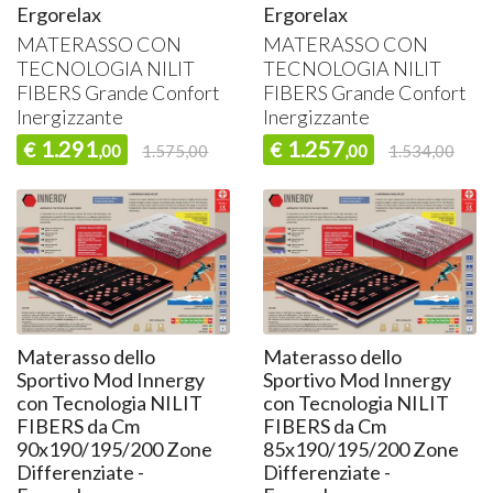
Ergorelax
Ergorelax
MATERASSO
CON
MATERASSO
CON
TECNOLOGIA
NILIT
TECNOLOGIA
NILIT
FIBERS
Grande Confort
FIBERS
Grande Confort
Inergizzante
Inergizzante
1.291
1.257
€
€
,00
1.575,00
,00
1.534,00
Materasso dello
Materasso dello
Sportivo Mod Innergy
Sportivo Mod Innergy
con Tecnologia NILIT
con Tecnologia NILIT
FIBERS da Cm
FIBERS da Cm
90x190/195/200 Zone
85x190/195/200 Zone
Differenziate -
Differenziate -