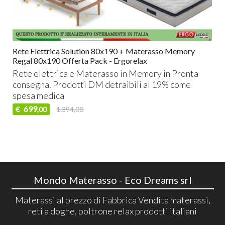
Rete Elettrica Solution 80x190 + Materasso Memory
Regal 80x190 Offerta Pack - Ergorelax
Rete elettrica e Materasso in Memory in Pronta
consegna. Prodotti DM detraibili al 19% come
spesa medica
699
€
1.394,00
,00
Mondo Materasso - Eco Dreams srl
Materassi al prezzo di Fabbrica Vendita materassi,
reti a doghe, poltrone relax prodotti italiani