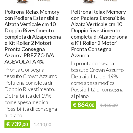
Poltrona Relax Memory
Poltrona Relax Memory
con Pediera Estensibile
con Pediera Estensibile
Alzata Verticale cm 10
Alzata Verticale cm 10
Doppio Rivestimento
Doppio Rivestimento
completa di Alzapersona
completa di Alzapersona
e Kit Roller 2 Motori
e Kit Roller 2 Motori
Pronta Consegna
Pronta Consegna
Azzurra PREZZO IVA
Azzurra
AGEVOLATA 4%
In pronta consegna
Pronta Consegna
tessuto Crown Azzurro
tessuto Crown Azzurro
Detraibilità del 19%
Poltrona completa di
come spesa medica
Doppio Rivestimento.
Possibilità di consegna
Detraibilità del 19%
al piano
come spesa medica
864
€
,00
1.410,00
Possibilità di consegna
al piano
739
€
,00
1.410,00