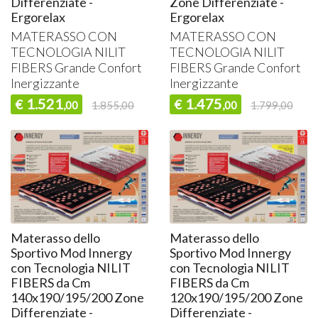
Differenziate -
Zone Differenziate -
Ergorelax
Ergorelax
MATERASSO
CON
MATERASSO
CON
TECNOLOGIA
NILIT
TECNOLOGIA
NILIT
FIBERS
Grande Confort
FIBERS
Grande Confort
Inergizzante
Inergizzante
1.521
1.475
€
€
,00
1.855,00
,00
1.799,00
Materasso dello
Materasso dello
Sportivo Mod Innergy
Sportivo Mod Innergy
con Tecnologia NILIT
con Tecnologia NILIT
FIBERS da Cm
FIBERS da Cm
140x190/195/200 Zone
120x190/195/200 Zone
Differenziate -
Differenziate -