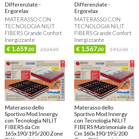
Differenziate -
Differenziate -
Ergorelax
Ergorelax
MATERASSO
CON
MATERASSO
CON
TECNOLOGIA
NILIT
TECNOLOGIA
NILIT
FIBERS
Grande Confort
FIBERS
Grande Confort
Inergizzante
Inergizzante
1.659
1.567
€
€
,00
2.024,00
,00
1.912,00
Materasso dello
Materasso dello
Sportivo Mod Innergy
Sportivo Mod Innergy
con Tecnologia NILIT
con Tecnologia NILIT
FIBERS da Cm
FIBERS Matrimoniale da
165x190/195/200 Zone
Cm 160x190/195/200