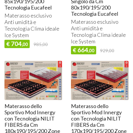
85x190/195/200
Singolo da Cm
Tecnologia Eucafeel
80x190/195/200
Tecnologia Eucafeel
Materasso esclusivo
Materasso esclusivo
Anti umidità e
Anti umidità e
Tecnologia Clima ideale
Tecnologia Clima ideale
Ice System
Ice System
704
€
,00
985,00
664
€
,00
929,00
Materasso dello
Materasso dello
Sportivo Mod Innergy
Sportivo Mod Innergy
con Tecnologia NILIT
con Tecnologia NILIT
FIBERS da Cm
FIBERS da Cm
180x190/195/200 Zone
170x190/195/200 Zone