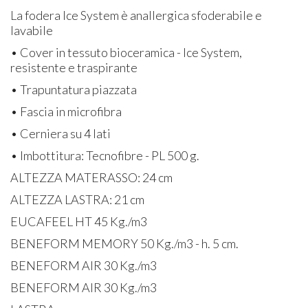
La fodera Ice System è anallergica sfoderabile e
lavabile
• Cover in tessuto bioceramica - Ice System,
resistente e traspirante
• Trapuntatura piazzata
• Fascia in microfibra
• Cerniera su 4 lati
• Imbottitura: Tecnofibre - PL 500 g.
ALTEZZA MATERASSO: 24 cm
ALTEZZA LASTRA: 21 cm
EUCAFEEL HT 45 Kg./m3
BENEFORM MEMORY 50 Kg./m3 - h. 5 cm.
BENEFORM AIR 30 Kg./m3
BENEFORM AIR 30 Kg./m3