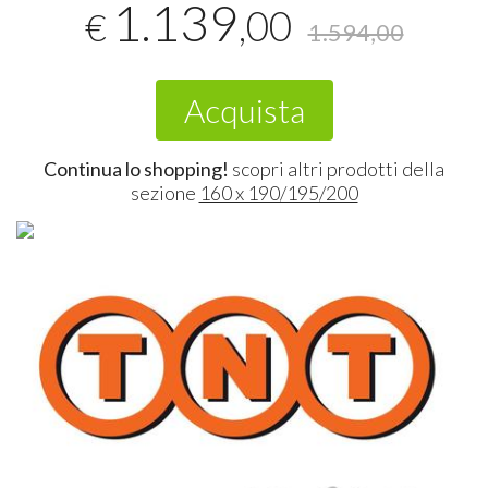
1.139
,00
€
1.594,00
Acquista
Continua lo shopping!
scopri altri prodotti della
sezione
160 x 190/195/200