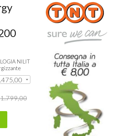
rgy
200
LOGIA
NILIT
rgizzante
1.475,00
1.799,00