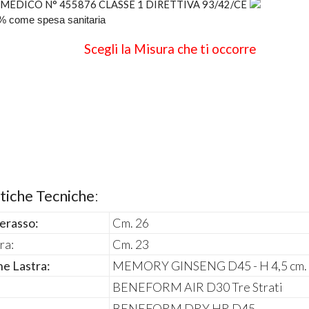
MEDICO
N° 455876
CLASSE
1
DIRETTIVA
93/42/CE
9% come spesa sanitaria
Scegli la Misura che ti occorre
tiche Tecniche
:
erasso:
Cm. 26
ra:
Cm. 23
e Lastra:
MEMORY GINSENG D45 - H 4,5 cm.
BENEFORM AIR D30
Tre Strati
BENEFORM DRY HR D45