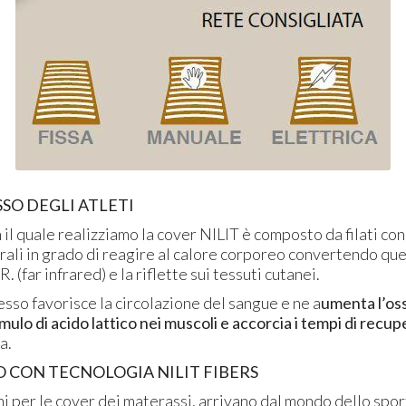
SO DEGLI ATLETI
n il quale realizziamo la cover NILIT è composto da filati con
rali in grado di reagire al calore corporeo convertendo qu
.R. (far infrared) e la riflette sui tessuti cutanei.
sso favorisce la circolazione del sangue e ne a
umenta l’os
mulo di acido lattico nei muscoli e accorcia i tempi di recup
ca.
 CON TECNOLOGIA NILIT FIBERS
i per le cover dei materassi, arrivano dal mondo dello spo