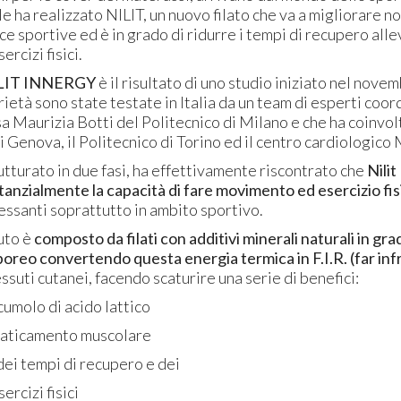
e ha realizzato NILIT, un nuovo filato che va a migliorare 
e sportive ed è in grado di ridurre i tempi di recupero alle
ercizi fisici.
LIT INNERGY
è il risultato di uno studio iniziato nel nov
rietà sono state testate in Italia da un team di esperti coord
a Maurizia Botti del Politecnico di Milano e che ha coinvo
di Genova, il Politecnico di Torino ed il centro cardiologic
utturato in due fasi, ha effettivamente riscontrato che
Nilit
anzialmente la capacità di fare movimento ed esercizio fis
essanti soprattutto in ambito sportivo.
uto è
composto da filati con additivi minerali naturali in gra
poreo convertendo questa energia termica in F.I.R. (far inf
tessuti cutanei, facendo scaturire una serie di benefici:
cumolo di acido lattico
ffaticamento muscolare
dei tempi di recupero e dei
ercizi fisici