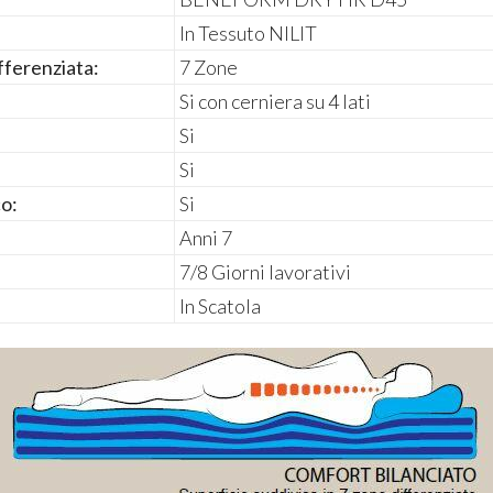
In Tessuto NILIT
fferenziata:
7 Zone
Si con cerniera su 4 lati
Si
Si
co:
Si
Anni 7
7/8 Giorni lavorativi
In Scatola