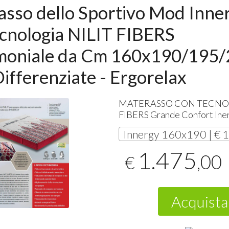
sso dello Sportivo Mod Inne
cnologia NILIT FIBERS
moniale da Cm 160x190/195/
ifferenziate - Ergorelax
MATERASSO
CON
TECNO
FIBERS
Grande Confort Ine
Innergy 160x190 | € 
1.475
,00
€
Acquista