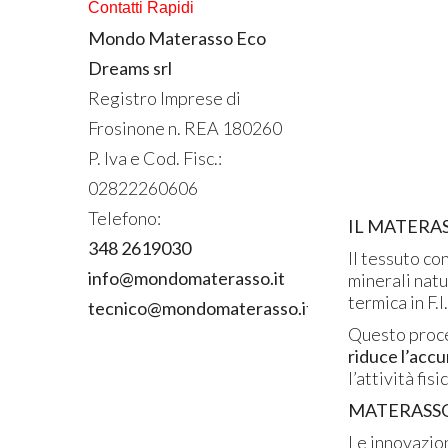
Contatti Rapidi
Mondo Materasso Eco
Dreams srl
Registro Imprese di
Frosinone n.
REA
180260
P. Iva e Cod. Fisc.:
02822260606
Telefono:
IL MATERAS
348 2619030
Il tessuto co
info@mondomaterasso.it
minerali natu
termica in F.I
tecnico@mondomaterasso.it
Questo proce
riduce l’accu
l’attività fisi
MATERASSO
Le innovazion