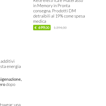
Rete elettrica e Materasso
in Memory in Pronta
consegna. Prodotti DM
detraibili al 19% come spesa
medica
699
€
1.394,00
,00
 additivi
esta energia
sigenazione,
ero
dopo
rtswear; una