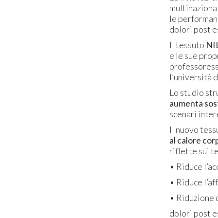
multinazional
le performanc
dolori post es
Il tessuto
NI
e le sue prop
professoress
l’università 
Lo studio str
aumenta sost
scenari inter
Il nuovo tess
al calore cor
riflette sui 
• Riduce l’ac
• Riduce l’a
• Riduzione 
dolori post es