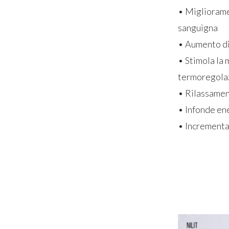
• Migliorame
sanguigna
• Aumento di
• Stimola la 
termoregola
• Rilassame
• Infonde ene
• Incrementa 