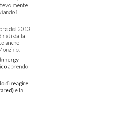
notevolmente
viando i
embre del 2013
inati dalla
lto anche
o Monzino.
 Innergy
ico
aprendo
do di reagire
rared)
e la