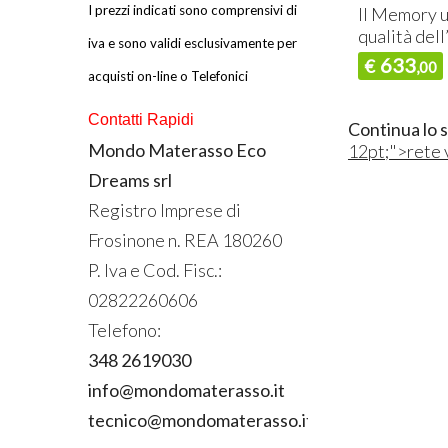
I prezzi indicati sono comprensivi di
Il Memory u
qualità del
iva e sono validi esclusivamente per
633
€
,00
acquisti on-line o Telefonici
Contatti Rapidi
Continua lo 
Mondo Materasso Eco
12pt;">rete 
Dreams srl
Registro Imprese di
Frosinone n.
REA
180260
P. Iva e Cod. Fisc.:
02822260606
Telefono:
348 2619030
info@mondomaterasso.it
tecnico@mondomaterasso.it