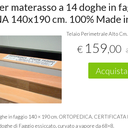
er materasso a 14 doghe in fa
A 140x190 cm. 100% Made in
Telaio Perimetrale Alto Cm.
159
,00
€
Acquista
ghe in faggio 140 × 190 cm.
ORTOPEDICA
.
CERTIFICATA
doghe di Faggio essiccato, curvato a vapore da 68×8.