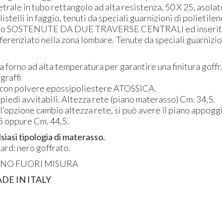
trale in tubo rettangolo ad alta resistenza, 50 X 25, asolat
listelli in faggio, tenuti da speciali guarnizioni di polietilen
no
SOSTENUTE
DA
DUE
TRAVERSE
CENTRALI
ed inserit
ferenziato nella zona lombare. Tenute da speciali guarnizio
a forno ad alta temperatura per garantire una finitura goffr
 graffi
 con polvere epossipoliestere
ATOSSICA
.
iedi avvitabili. Altezza rete (piano materasso) Cm. 34,5.
l’opzione cambio altezza rete, si può avere il piano appog
,5 oppure Cm. 44,5.
siasi tipologia di materasso.
ard: nero goffrato.
ANO
FUORI
MISURA
ADE
IN
ITALY