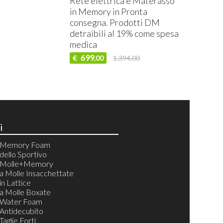
Rete elettrica e Materasso
in Memory in Pronta
consegna. Prodotti DM
detraibili al 19% come spesa
medica
699
€
1.394,00
,00
i
i Memory Foam
dello Sportivo
i Molle+Memory
a Molle Insacchettate
in Lattice
a Molle Boxate
 Water Foam
Antidecubito
aglie Forti