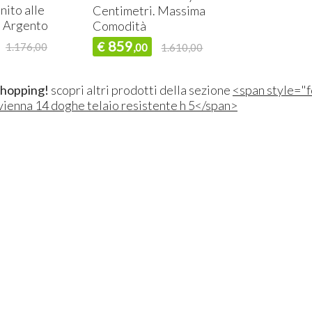
nito alle
Centimetri. Massima
l’ Argento
Comodità
859
€
1.176,00
,00
1.610,00
shopping!
scopri altri prodotti della sezione
<span style="f
vienna 14 doghe telaio resistente h 5</span>