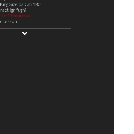
King Size da Cm 180
act Ignifughi
utto Compreso
Accessori
gno
oghe Larghe Telaio Resistente H 5
NA 14 doghe Telaio Resistente H 5
Doghe Telaio Resistente H 5
ale
ottovuoto
uetto
abili Testa/Bacino/Piedi
elax
elax di Design
Relax Pronta Consegna
 il Tuo Materasso
Complementi