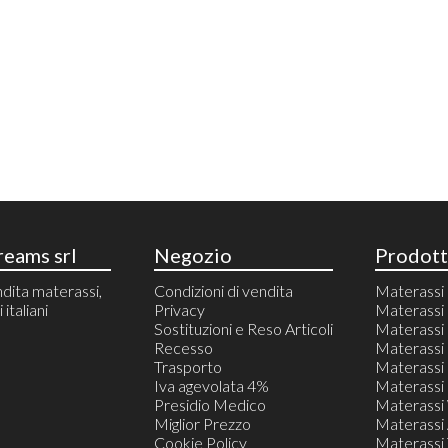
eams srl
Negozio
Prodott
dita materassi,
Condizioni di vendita
Materass
italiani
Privacy
Materassi 
Sostituzioni e Reso Articoli
Materass
Recesso
Materassi 
Trasporto
Materassi 
Iva agevolata 4%
Materassi 
Presidio Medico
Materassi
Miglior Prezzo
Materassi 
Cookie Policy
Materassi T