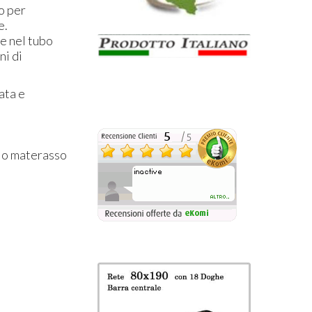
o per
e.
e nel tubo
ni di
ata e
gio materasso