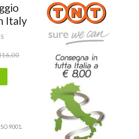
ggio
 Italy
 5
316,00
ISO
9001.