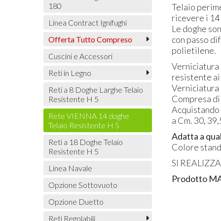
180
Telaio perime
ricevere i 14 
Linea Contract Ignifughi
Le doghe so
con passo dif
Offerta Tutto Compreso
polietilene.
Cuscini e Accessori
Verniciatura 
Reti in Legno
resistente ai
Verniciatura
Reti a 8 Doghe Larghe Telaio
Compresa di p
Resistente H 5
Acquistando 
Rete VIENNA 14 doghe
a Cm. 30, 39
Telaio Resistente H 5
Adatta a qual
Reti a 18 Doghe Telaio
Colore stand
Resistente H 5
SI
REALIZZ
Linea Navale
Prodotto
M
Opzione Sottovuoto
Opzione Duetto
Reti Regolabili