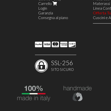
Carrello
Materassi 
Login
Linea Contr
Garanzia
Offerta T
Consegna al piano
Cuscini e 
Reti in Le
Reti a 8 D
Rete VIEN
Reti a 18 
Linea Nav
Opzione S
Opzione D
Reti Regol
Poltrone R
SSL-256
Poltrone R
Poltrone 
SITO SICURO
Costruisci
Arredi e 