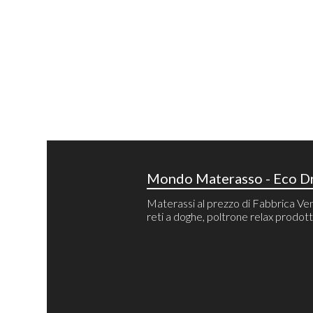
Mondo Materasso - Eco Dr
Materassi al prezzo di Fabbrica Ven
reti a doghe, poltrone relax prodotti 