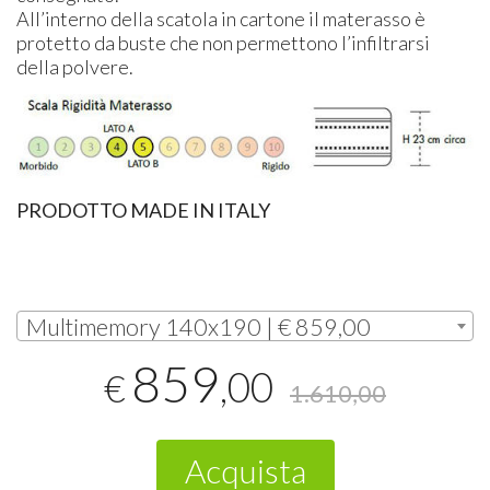
All’interno della scatola in cartone il materasso è
protetto da buste che non permettono l’infiltrarsi
della polvere.
PRODOTTO
MADE
IN
ITALY
Multimemory 140x190 | € 859,00
859
,00
€
1.610,00
Acquista