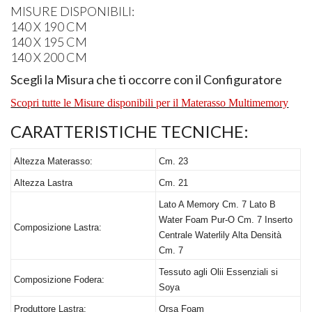
MISURE
DISPONIBILI
:
140 X 190 CM
140 X 195 CM
140 X 200 CM
Scegli la Misura che ti occorre con il Configuratore
Scopri tutte le Misure disponibili per il Materasso Multimemory
CARATTERISTICHE
TECNICHE
:
Altezza Materasso:
Cm. 23
Altezza Lastra
Cm. 21
Lato A Memory Cm. 7 Lato B
Water Foam Pur-O Cm. 7 Inserto
Composizione Lastra:
Centrale Waterlily Alta Densità
Cm. 7
Tessuto agli Olii Essenziali si
Composizione Fodera:
Soya
Produttore Lastra:
Orsa Foam