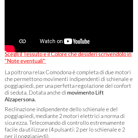
Scegli il Tessuto e il Colore che desideri scrivendolo in
"Note eventuali"
La poltrona relax Comodona è completa di due motori
che permettono movimenti indipendenti di schienale e
poggiapiedi, per una perfetta regolazione del confort
di seduta. Dotata anche di
movimento Lift
Alzapersona.
Reclinazione indipendente dello schienale e del
poggiapiedi, mediante 2 motori elettrici a norma di
sicurezza. Telecomando di controllo estremamente
facile da utilizzare (4 pulsanti: 2 per lo schienale e 2
per il poggiapiedi).