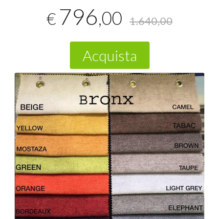
796
,00
€
1.640,00
Acquista