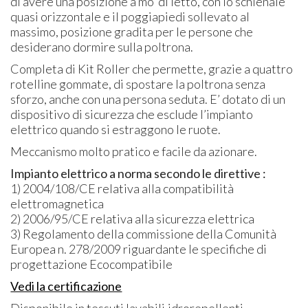
di avere una posizione a mo’ di letto, con lo schienale
quasi orizzontale e il poggiapiedi sollevato al
massimo, posizione gradita per le persone che
desiderano dormire sulla poltrona.
Completa di Kit Roller che permette, grazie a quattro
rotelline gommate, di spostare la poltrona senza
sforzo, anche con una persona seduta. E’ dotato di un
dispositivo di sicurezza che esclude l’impianto
elettrico quando si estraggono le ruote.
Meccanismo molto pratico e facile da azionare.
Impianto elettrico a norma secondo le direttive :
1) 2004/108/CE relativa alla compatibilità
elettromagnetica
2) 2006/95/CE relativa alla sicurezza elettrica
3) Regolamento della commissione della Comunità
Europea n. 278/2009 riguardante le specifiche di
progettazione Ecocompatibile
Vedi la certificazione
Disponibile in tessuti lavabili,idrorepellenti,