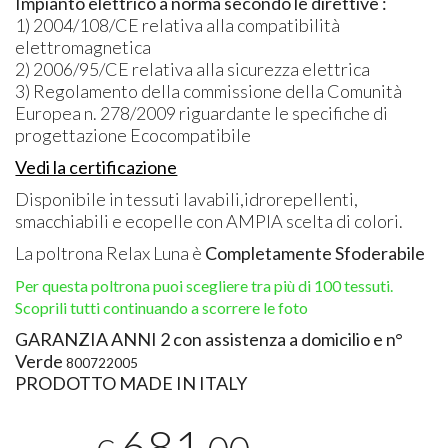
Impianto elettrico a norma secondo le direttive :
1) 2004/108/CE relativa alla compatibilità
elettromagnetica
2) 2006/95/CE relativa alla sicurezza elettrica
3) Regolamento della commissione della Comunità
Europea n. 278/2009 riguardante le specifiche di
progettazione Ecocompatibile
Vedi la certificazione
Disponibile in tessuti lavabili,idrorepellenti,
smacchiabili e ecopelle con
AMPIA
scelta di colori.
La poltrona Relax Luna è
Completamente Sfoderabile
Per questa poltrona puoi scegliere tra più di 100 tessuti.
Scoprili tutti continuando a scorrere le foto
GARANZIA
ANNI
2 con assistenza a domicilio e n°
Verde
800722005
PRODOTTO
MADE
IN
ITALY
681