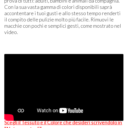
prova di tutti: adulti, bambini e animali da compagnia.
Con la sua vasta gamma di colori disponibili saprà
accontentare i tuoi gusti e allo stesso tempo renderti
il compito delle pulizie molto più facile. Rimuovi le
macchie con pochi e semplici gesti, come mostrato nel
video.
Scegli il Tessuto e il Colore che desideri scrivendolo in