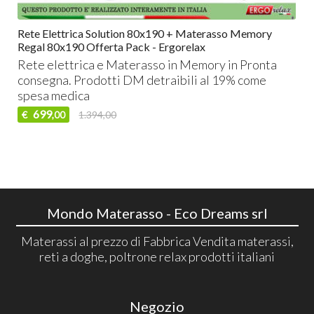
Rete Elettrica Solution 80x190 + Materasso Memory
Regal 80x190 Offerta Pack - Ergorelax
Rete elettrica e Materasso in Memory in Pronta
consegna. Prodotti DM detraibili al 19% come
spesa medica
699
€
1.394,00
,00
Mondo Materasso - Eco Dreams srl
Materassi al prezzo di Fabbrica Vendita materassi,
reti a doghe, poltrone relax prodotti italiani
Negozio