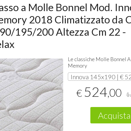
sso a Molle Bonnel Mod. In
emory 2018 Climatizzato da 
90/195/200 Altezza Cm 22 -
lax
Le classiche Molle Bonnel A
Memory
Innova 145x190 | € 5
524
,00
€
1
Acquista