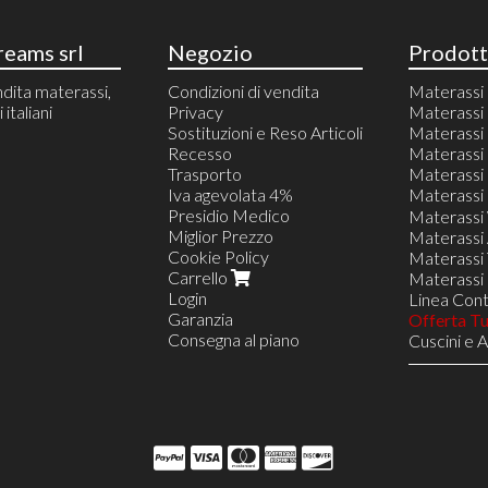
eams srl
Negozio
Prodott
dita materassi,
Condizioni di vendita
Materass
italiani
Privacy
Materassi 
Sostituzioni e Reso Articoli
Materass
Recesso
Materassi 
Trasporto
Materassi 
Iva agevolata 4%
Materassi 
Presidio Medico
80 X 190/
Materassi
Miglior Prezzo
85 X 190/
Materassi 
Cookie Policy
90 X 190/
Materassi T
Carrello
95 X 190/
Materassi 
Login
100 X 190
Linea Contr
Garanzia
105 X 190
Offerta T
Consegna al piano
120 X 190
Cuscini e 
125 X 190
Reti in Le
140 X 190
Reti a 8 D
145 X 190
Rete VIEN
150 X 190
Reti a 18 
160 X 190
Linea Nav
165 X 190
Opzione S
170 X 190
Opzione D