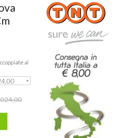
nova
Cm
ccoppiate al
24,00
.024,00