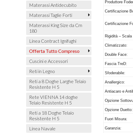
Produttore Fode
Materassi Antidecubito
Certificazione B
Materassi Taglie Forti
Certificazione F
Materassi King Size da Cm
180
Rigidità – Scala
Linea Contract Ignifughi
Climatizzato:
Offerta Tutto Compreso
Double Face:
Cuscini e Accessori
Fascia TreD:
Reti in Legno
Sfoderabile:
Reti a 8 Doghe Larghe Telaio
Anallergico:
Resistente H 5
Antiacaro e Anti
Rete VIENNA 14 doghe
Opzione Sottovu
Telaio Resistente H 5
Opzione Duetto:
Reti a 18 Doghe Telaio
Resistente H 5
Fuori Misura:
Linea Navale
Garanzia: