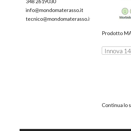
348 2619030
info@mondomaterasso.it
tecnico@mondomaterasso.it
Prodotto
M
Innova 1
Continua lo 