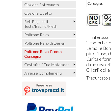
Consegna:
Opzione Sottovuoto
Opzione Duetto
Reti Regolabili
Testa/Bacino/Piedi
Poltrone Relax
Il materasso
il confort e 
Poltrone Relax di Design
Le molle Bonn
Poltrone Relax Pronta
più diffuso, 
Consegna
L’unità è form
da un cavo el
Costruisci il Tuo Materasso
Gli orli dell
Arredi e Complementi
Trapuntato s