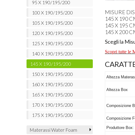
95 X 190/195/200
MISURE
DIS
100 X 190/195/200
145 X 190 
105 X 190/195/200
145 X 195 
145 X 200 
120 X 190/195/200
Scegli la Mis
125 X 190/195/200
Scopri tutte le
140 X 190/195/200
CARATTE
145 X 190/195/200
150 X 190/195/200
Altezza Materas
160 X 190/195/200
Altezza Box
165 X 190/195/200
170 X 190/195/200
Composizione B
175 X 190/195/200
Composizione F
Produttore Box:
Materassi Water Foam