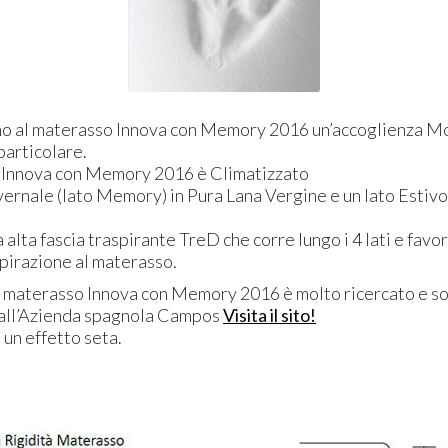
no al materasso Innova con Memory 2016 un’accoglienza M
particolare.
 Innova con Memory 2016 è Climatizzato
vernale (lato Memory) in Pura Lana Vergine e un lato Estiv
a alta fascia traspirante TreD che corre lungo i 4 lati e favor
pirazione al materasso.
el materasso Innova con Memory 2016 è molto ricercato e sof
all’Azienda spagnola Campos
Visita il sito!
o un effetto seta.