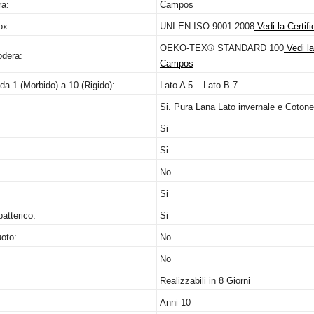
ra:
Campos
ox:
UNI
EN
ISO
9001:2008
Vedi la Certif
OEKO
-TEX®
STANDARD
100
Vedi la
odera:
Campos
 da 1 (Morbido) a 10 (Rigido):
Lato A 5 – Lato B 7
Si. Pura Lana Lato invernale e Cotone
Si
Si
No
Si
batterico:
Si
oto:
No
No
Realizzabili in 8 Giorni
Anni 10