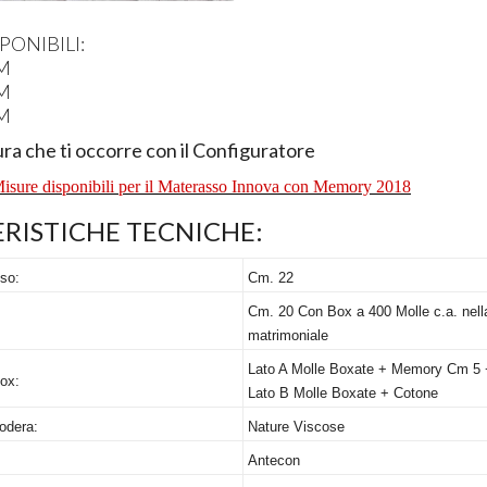
PONIBILI
:
CM
CM
CM
ura che ti occorre con il Configuratore
 Misure disponibili per il Materasso Innova con Memory 2018
RISTICHE
TECNICHE
:
so:
Cm. 22
Cm. 20 Con Box a 400 Molle c.a. nell
matrimoniale
Lato A Molle Boxate + Memory Cm 5 
ox:
Lato B Molle Boxate + Cotone
odera:
Nature Viscose
Antecon