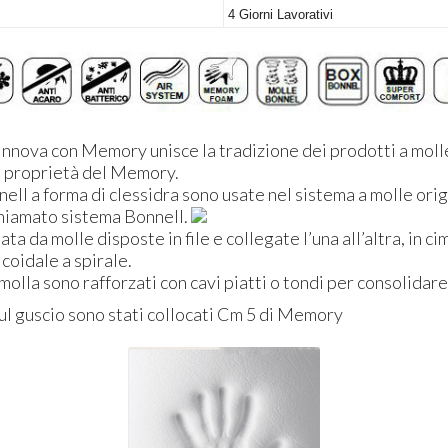
4 Giorni Lavorativi
 Innova con Memory unisce la tradizione dei prodotti a moll
le proprietà del Memory.
ell a forma di clessidra sono usate nel sistema a molle orig
chiamato sistema Bonnell.
ata da molle disposte in file e collegate l’una all’altra, in ci
icoidale a spirale.
a molla sono rafforzati con cavi piatti o tondi per consolidare
ul guscio sono stati collocati Cm 5 di Memory