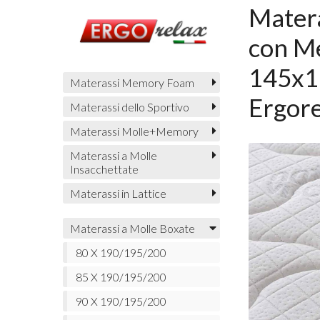
Matera
con M
145x1
Materassi Memory Foam
Ergore
Materassi dello Sportivo
Materassi Molle+Memory
Materassi a Molle
Insacchettate
Materassi in Lattice
Materassi a Molle Boxate
80 X 190/195/200
85 X 190/195/200
90 X 190/195/200