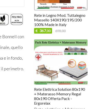
Rete in Legno Mod. Tuttalegno
Massello 140X190/195/200
100% Made in Italy
367
€
698,00
,00
e Bonnell con
inale, quello
ma e in fondo,
 il perimetro.
Rete Elettrica Solution 80x190
+ Materasso Memory Regal
80x190 Offerta Pack -
Ergorelax