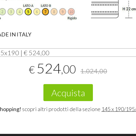
ADE
IN
ITALY
45x190 | € 524,00
524
,00
€
1.024,00
Acquista
shopping!
scopri altri prodotti della sezione
145 x 190/195