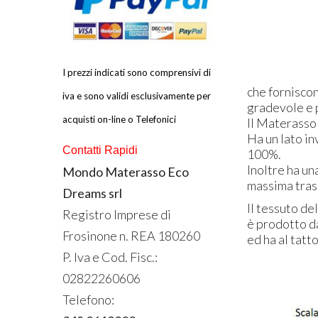
I prezzi indicati sono comprensivi di
che fornisco
iva e sono validi esclusivamente per
gradevole e 
acquisti on-line o Telefonici
Il Materasso
Ha un lato in
Contatti Rapidi
100%.
Inoltre ha un
Mondo Materasso Eco
massima tras
Dreams srl
Il tessuto d
Registro Imprese di
è prodotto d
Frosinone n.
REA
180260
ed ha al tatt
P. Iva e Cod. Fisc.:
02822260606
Telefono: