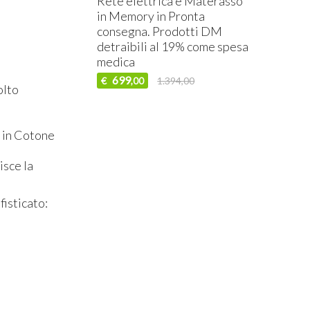
Rete elettrica e Materasso
in Memory in Pronta
consegna. Prodotti DM
detraibili al 19% come spesa
medica
699
€
1.394,00
,00
olto
o in Cotone
isce la
isticato: