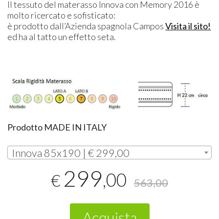
Il tessuto del materasso Innova con Memory 2016 è
molto ricercato e sofisticato:
è prodotto dall’Azienda spagnola Campos
Visita il sito!
ed ha al tatto un effetto seta.
Prodotto
MADE
IN
ITALY
Innova 85x190 | € 299,00
299
,00
€
563,00
Acquista