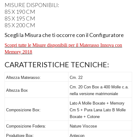
MISURE
DISPONIBILI
:
85 X 190 CM
85 X 195 CM
85 X 200 CM
Scegli la Misura che ti occorre con il Configuratore
Scopri tutte le Misure disponibili per il Materasso Innova con
Memory 2018
CARATTERISTICHE
TECNICHE
:
Altezza Materasso:
Cm. 22
Cm. 20 Con Box a 400 Molle c.a.
Altezza Box
nella versione matrimoniale
Lato A Molle Boxate + Memory
Composizione Box:
Cm 5 + Pura Lana Lato B Molle
Boxate + Cotone
Composizione Fodera:
Nature Viscose
Produttore Box:
Antecon