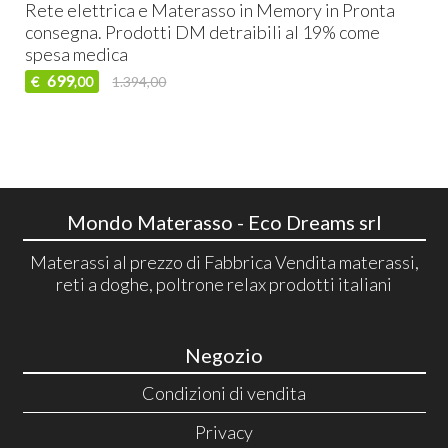
Rete elettrica e Materasso in Memory in Pronta
consegna. Prodotti DM detraibili al 19% come
spesa medica
699
€
1.394,00
,00
Mondo Materasso - Eco Dreams srl
Materassi al prezzo di Fabbrica Vendita materassi,
reti a doghe, poltrone relax prodotti italiani
Negozio
Condizioni di vendita
Privacy