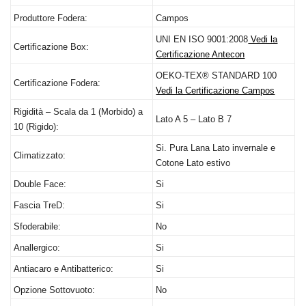
Produttore Fodera:
Campos
UNI
EN
ISO
9001:2008
Vedi la
Certificazione Box:
Certificazione Antecon
OEKO
-TEX®
STANDARD
100
Certificazione Fodera:
Vedi la Certificazione Campos
Rigidità – Scala da 1 (Morbido) a
Lato A 5 – Lato B 7
10 (Rigido):
Si. Pura Lana Lato invernale e
Climatizzato:
Cotone Lato estivo
Double Face:
Si
Fascia TreD:
Si
Sfoderabile:
No
Anallergico:
Si
Antiacaro e Antibatterico:
Si
Opzione Sottovuoto:
No