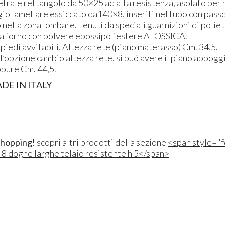
trale rettangolo da 50×25 ad alta resistenza, asolato per 
aggio lamellare essiccato da140×8, inseriti nel tubo con pass
 nella zona lombare. Tenuti da speciali guarnizioni di poliet
 a forno con polvere epossipoliestere
ATOSSICA
.
iedi avvitabili. Altezza rete (piano materasso) Cm. 34,5.
l’opzione cambio altezza rete, si può avere il piano appog
ppure Cm. 44,5.
ADE
IN
ITALY
shopping!
scopri altri prodotti della sezione
<span style="f
 8 doghe larghe telaio resistente h 5</span>