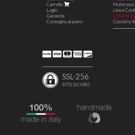
Carrello
Materassi 
Login
Linea Contr
Garanzia
Offerta T
Consegna al piano
Cuscini e 
Reti in Le
Reti a 8 D
Rete VIEN
Reti a 18 
Linea Nav
Opzione S
Opzione D
Reti Regol
Poltrone R
SSL-256
Poltrone R
Poltrone 
SITO SICURO
Costruisci
Arredi e 