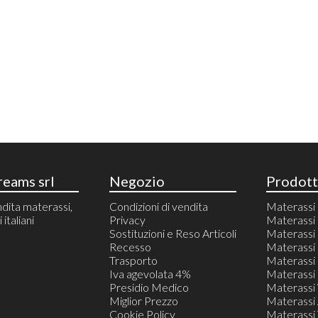
eams srl
Negozio
Prodott
dita materassi,
Condizioni di vendita
Materass
italiani
Privacy
Materassi 
Sostituzioni e Reso Articoli
Materass
Recesso
Materassi 
Trasporto
Materassi 
Iva agevolata 4%
Materassi 
Presidio Medico
Materassi
Miglior Prezzo
Materassi 
Cookie Policy
Materassi T