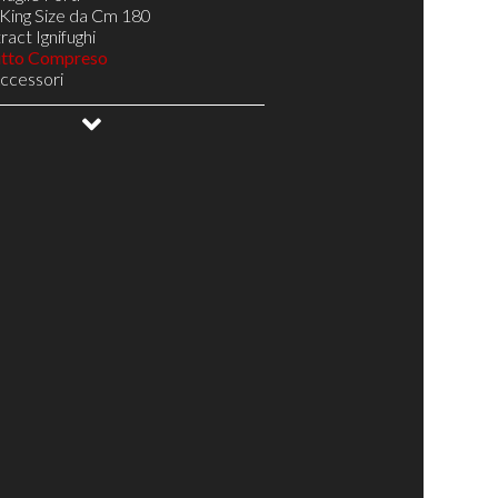
King Size da Cm 180
act Ignifughi
utto Compreso
Accessori
gno
oghe Larghe Telaio Resistente H 5
NA 14 doghe Telaio Resistente H 5
Doghe Telaio Resistente H 5
ale
ottovuoto
uetto
abili Testa/Bacino/Piedi
elax
elax di Design
Relax Pronta Consegna
 il Tuo Materasso
Complementi