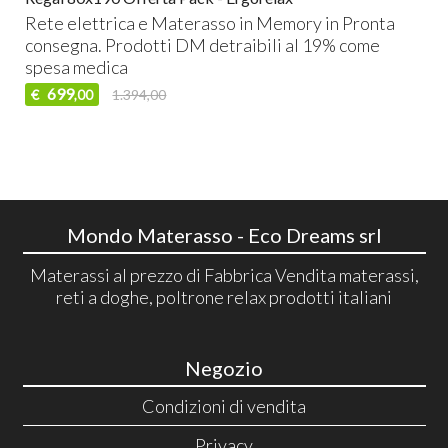
Rete elettrica e Materasso in Memory in Pronta
consegna. Prodotti DM detraibili al 19% come
spesa medica
699
€
1.394,00
,00
Mondo Materasso - Eco Dreams srl
Materassi al prezzo di Fabbrica Vendita materassi,
reti a doghe, poltrone relax prodotti italiani
Negozio
Condizioni di vendita
Privacy