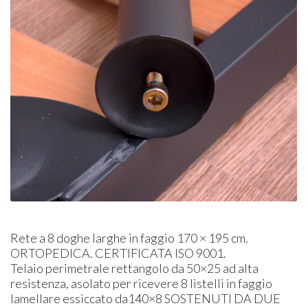
Rete a 8 doghe larghe in faggio 170 × 195 cm.
ORTOPEDICA
.
CERTIFICATA
ISO
9001.
Telaio perimetrale rettangolo da 50×25 ad alta
resistenza, asolato per ricevere 8 listelli in faggio
lamellare essiccato da140×8
SOSTENUTI
DA
DUE