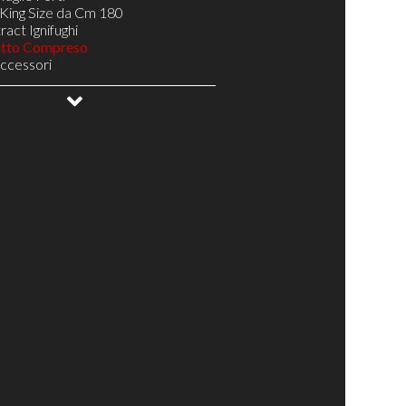
King Size da Cm 180
act Ignifughi
utto Compreso
Accessori
gno
oghe Larghe Telaio Resistente H 5
NA 14 doghe Telaio Resistente H 5
Doghe Telaio Resistente H 5
ale
ottovuoto
uetto
abili Testa/Bacino/Piedi
elax
elax di Design
Relax Pronta Consegna
 il Tuo Materasso
Complementi