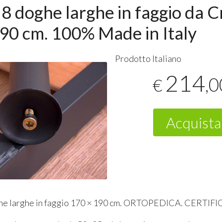
 8 doghe larghe in faggio da 
0 cm. 100% Made in Italy
Prodotto Italiano
214
,0
€
Acquista
he larghe in faggio 170 × 190 cm.
ORTOPEDICA
.
CERTIFI