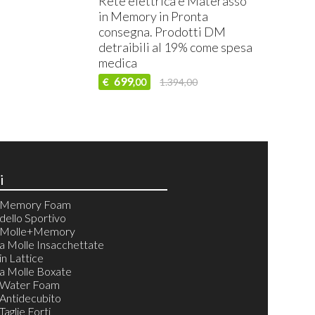
Rete elettrica e Materasso
in Memory in Pronta
consegna. Prodotti DM
detraibili al 19% come spesa
medica
699
€
1.394,00
,00
i
i Memory Foam
dello Sportivo
i Molle+Memory
a Molle Insacchettate
in Lattice
a Molle Boxate
 Water Foam
Antidecubito
aglie Forti