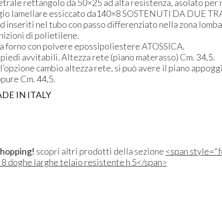
trale rettangolo da 50×25 ad alta resistenza, asolato per 
aggio lamellare essiccato da140×8
SOSTENUTI
DA
DUE
TR
d inseriti nel tubo con passo differenziato nella zona lomba
nizioni di polietilene.
 a forno con polvere epossipoliestere
ATOSSICA
.
iedi avvitabili. Altezza rete (piano materasso) Cm. 34,5.
l’opzione cambio altezza rete, si può avere il piano appog
ppure Cm. 44,5.
ADE
IN
ITALY
shopping!
scopri altri prodotti della sezione
<span style="f
 8 doghe larghe telaio resistente h 5</span>