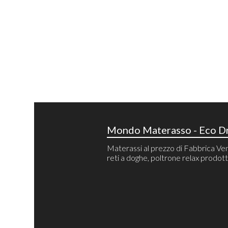
Mondo Materasso - Eco Dr
Materassi al prezzo di Fabbrica Ven
reti a doghe, poltrone relax prodotti 