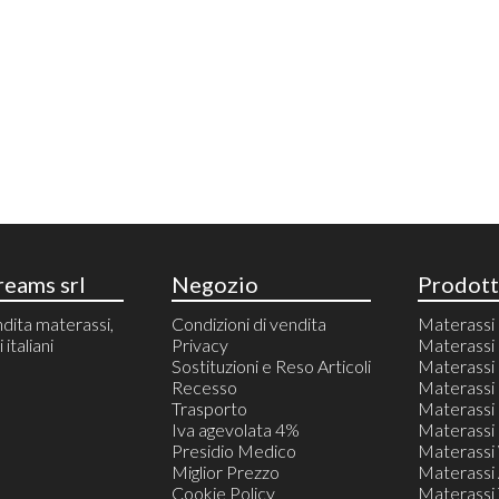
eams srl
Negozio
Prodott
dita materassi,
Condizioni di vendita
Materass
italiani
Privacy
Materassi 
Sostituzioni e Reso Articoli
Materass
Recesso
Materassi 
Trasporto
Materassi 
Iva agevolata 4%
Materassi 
Presidio Medico
Materassi
Miglior Prezzo
Materassi 
Cookie Policy
Materassi T