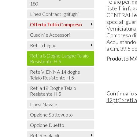
Telaio perime
180
listelli in f
Linea Contract Ignifughi
CENTRALI
e
speciali guar
Offerta Tutto Compreso
Verniciatura
Cuscini e Accessori
Compresa di p
Acquistando 
Reti in Legno
a Cm. 39,5 o
Reti a 8 Doghe Larghe Telaio
Prodotto
M
Resistente H 5
Rete VIENNA 14 doghe
Telaio Resistente H 5
Reti a 18 Doghe Telaio
Continua lo 
Resistente H 5
12pt;">reti a
Linea Navale
Opzione Sottovuoto
Opzione Duetto
Reti Regolabili