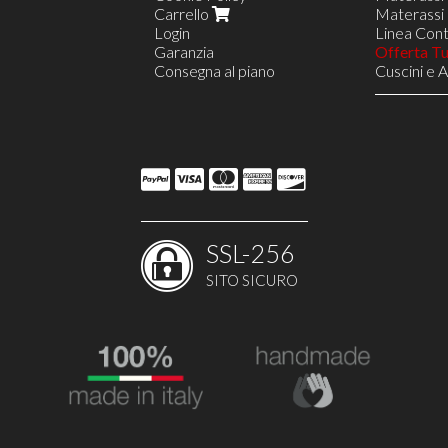
Carrello
Materassi 
Login
Linea Contr
Garanzia
Offerta T
Consegna al piano
Cuscini e 
Reti in Le
Reti a 8 D
Rete VIEN
Reti a 18 
Linea Nav
Opzione S
Opzione D
Reti Regol
Poltrone R
SSL-256
Poltrone R
Poltrone 
SITO SICURO
Costruisci
Arredi e 