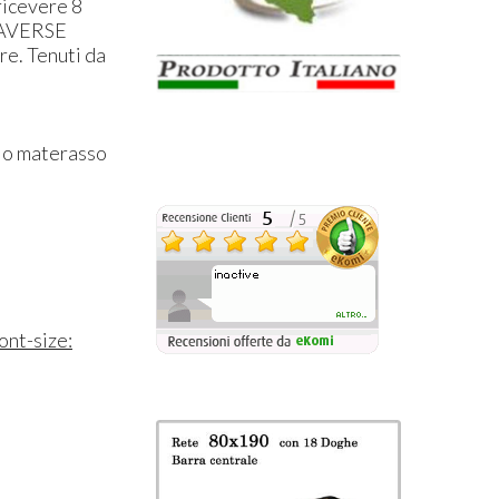
ricevere 8
AVERSE
re. Tenuti da
gio materasso
ont-size: