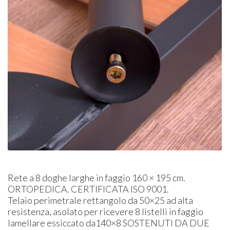
Rete a 8 doghe larghe in faggio 160 × 195 cm.
ORTOPEDICA
.
CERTIFICATA
ISO
9001.
Telaio perimetrale rettangolo da 50×25 ad alta
resistenza, asolato per ricevere 8 listelli in faggio
lamellare essiccato da140×8
SOSTENUTI
DA
DUE