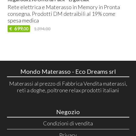
Rete elettrica e Materasso in Memory in Pronta
consegna. Prodotti DM detraibili al 19% come
spesa medica
699
€
1.394,00
,00
Mondo Materasso - Eco Dreams srl
Materassi al prezzo di Fabbrica Vendita materassi,
reti a doghe, poltrone relax prodotti italiani
Negozio
Condizioni di vendita
Privacy