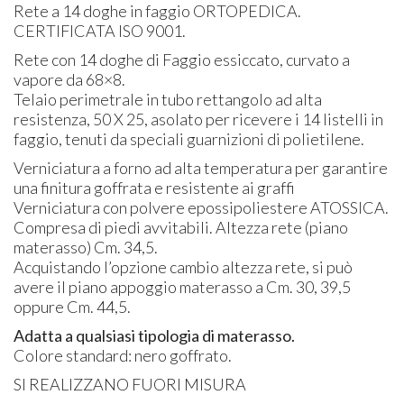
Rete a 14 doghe in faggio
ORTOPEDICA
.
CERTIFICATA
ISO
9001.
Rete con 14 doghe di Faggio essiccato, curvato a
vapore da 68×8.
Telaio perimetrale in tubo rettangolo ad alta
resistenza, 50 X 25, asolato per ricevere i 14 listelli in
faggio, tenuti da speciali guarnizioni di polietilene.
Verniciatura a forno ad alta temperatura per garantire
una finitura goffrata e resistente ai graffi
Verniciatura con polvere epossipoliestere
ATOSSICA
.
Compresa di piedi avvitabili. Altezza rete (piano
materasso) Cm. 34,5.
Acquistando l’opzione cambio altezza rete, si può
avere il piano appoggio materasso a Cm. 30, 39,5
oppure Cm. 44,5.
Adatta a qualsiasi tipologia di materasso.
Colore standard: nero goffrato.
SI
REALIZZANO
FUORI
MISURA