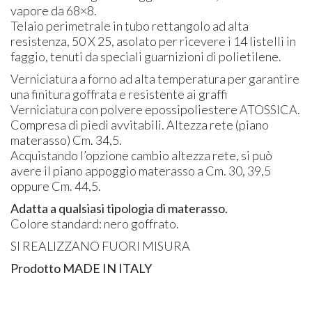
vapore da 68×8.
Telaio perimetrale in tubo rettangolo ad alta
resistenza, 50 X 25, asolato per ricevere i 14 listelli in
faggio, tenuti da speciali guarnizioni di polietilene.
Verniciatura a forno ad alta temperatura per garantire
una finitura goffrata e resistente ai graffi
Verniciatura con polvere epossipoliestere
ATOSSICA
.
Compresa di piedi avvitabili. Altezza rete (piano
materasso) Cm. 34,5.
Acquistando l’opzione cambio altezza rete, si può
avere il piano appoggio materasso a Cm. 30, 39,5
oppure Cm. 44,5.
Adatta a qualsiasi tipologia di materasso.
Colore standard: nero goffrato.
SI
REALIZZANO
FUORI
MISURA
Prodotto
MADE
IN
ITALY