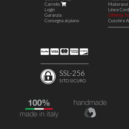
Carrello
Materassi 
Login
Linea Contr
Garanzia
Offerta T
Consegna al piano
Cuscini e 
Reti in Le
Reti a 8 D
Rete VIEN
Reti a 18 
Linea Nav
Opzione S
Opzione D
Reti Regol
Poltrone R
SSL-256
Poltrone R
Poltrone 
SITO SICURO
Costruisci
Arredi e 