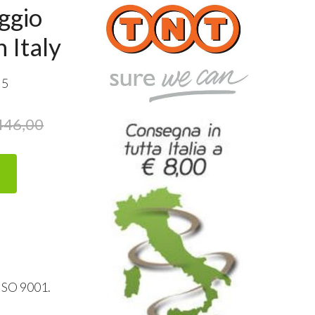
ggio
 Italy
 5
446,00
ISO
9001.