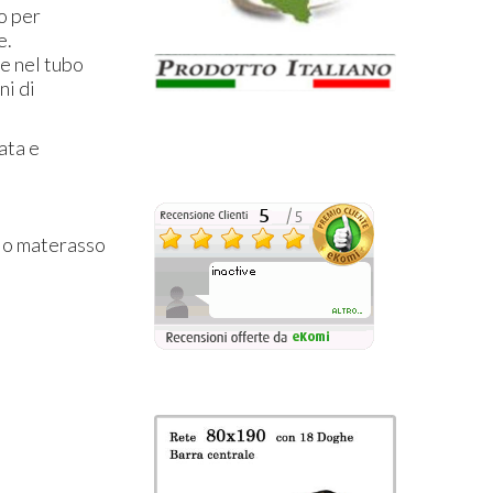
o per
e.
e nel tubo
ni di
ata e
gio materasso