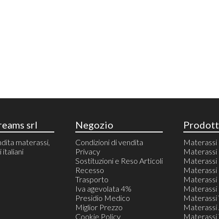
eams srl
Negozio
Prodott
dita materassi,
Condizioni di vendita
Materass
italiani
Privacy
Materassi 
Sostituzioni e Reso Articoli
Materass
Recesso
Materassi 
Trasporto
Materassi 
Iva agevolata 4%
Materassi 
Presidio Medico
Materassi
Miglior Prezzo
Materassi 
Cookie Policy
Materassi T