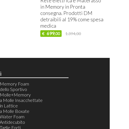
Rete elettrica e Materasso
in Memory in Pronta
consegna. Prodotti DM
detraibili al 19% come spesa
medica
699
€
1.394,00
,00
i
i Memory Foam
dello Sportivo
i Molle+Memory
a Molle Insacchettate
in Lattice
a Molle Boxate
 Water Foam
Antidecubito
aglie Forti