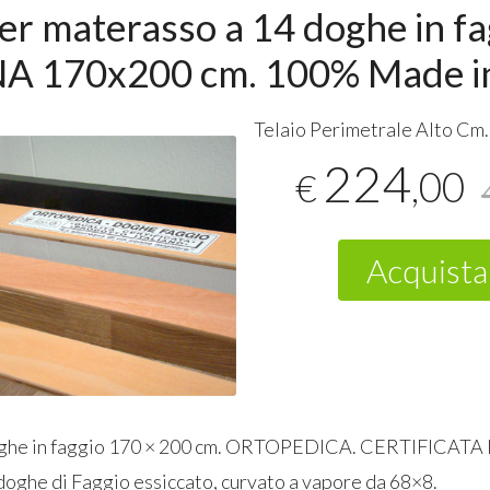
er materasso a 14 doghe in fa
A 170x200 cm. 100% Made in
Telaio Perimetrale Alto Cm.
224
,00
€
Acquista
ghe in faggio 170 × 200 cm.
ORTOPEDICA
.
CERTIFICATA
doghe di Faggio essiccato, curvato a vapore da 68×8.