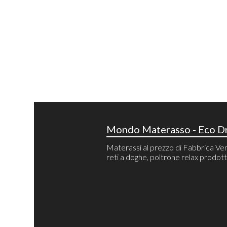
Mondo Materasso - Eco Dr
Materassi al prezzo di Fabbrica Ven
reti a doghe, poltrone relax prodotti 