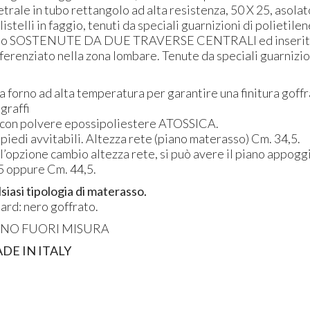
trale in tubo rettangolo ad alta resistenza, 50 X 25, asolat
listelli in faggio, tenuti da speciali guarnizioni di polietilen
no
SOSTENUTE
DA
DUE
TRAVERSE
CENTRALI
ed inserit
ferenziato nella zona lombare. Tenute da speciali guarnizio
a forno ad alta temperatura per garantire una finitura goffr
 graffi
 con polvere epossipoliestere
ATOSSICA
.
iedi avvitabili. Altezza rete (piano materasso) Cm. 34,5.
l’opzione cambio altezza rete, si può avere il piano appog
,5 oppure Cm. 44,5.
siasi tipologia di materasso.
ard: nero goffrato.
ANO
FUORI
MISURA
ADE
IN
ITALY