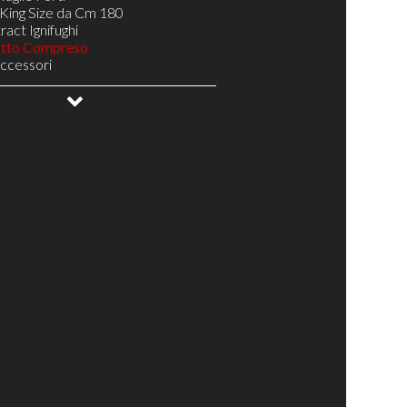
King Size da Cm 180
act Ignifughi
utto Compreso
Accessori
gno
oghe Larghe Telaio Resistente H 5
NA 14 doghe Telaio Resistente H 5
Doghe Telaio Resistente H 5
ale
ottovuoto
uetto
abili Testa/Bacino/Piedi
elax
elax di Design
Relax Pronta Consegna
 il Tuo Materasso
Complementi