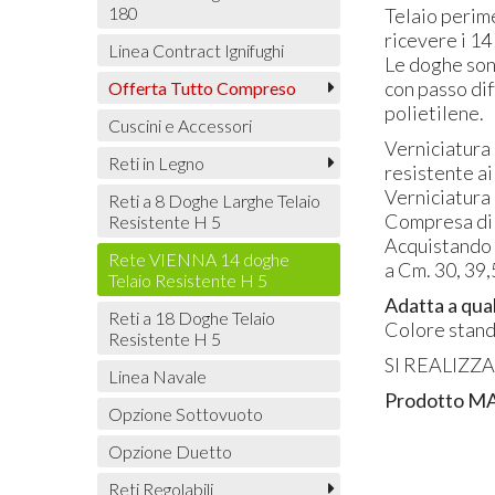
180
Telaio perime
ricevere i 14 
Linea Contract Ignifughi
Le doghe so
con passo dif
Offerta Tutto Compreso
polietilene.
Cuscini e Accessori
Verniciatura 
Reti in Legno
resistente ai
Verniciatura
Reti a 8 Doghe Larghe Telaio
Compresa di p
Resistente H 5
Acquistando 
Rete VIENNA 14 doghe
a Cm. 30, 39
Telaio Resistente H 5
Adatta a qual
Reti a 18 Doghe Telaio
Colore stand
Resistente H 5
SI
REALIZZ
Linea Navale
Prodotto
M
Opzione Sottovuoto
Opzione Duetto
Reti Regolabili