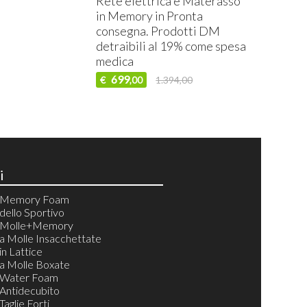
Rete elettrica e Materasso
in Memory in Pronta
consegna. Prodotti DM
detraibili al 19% come spesa
medica
699
€
1.394,00
,00
i
i Memory Foam
dello Sportivo
i Molle+Memory
a Molle Insacchettate
in Lattice
a Molle Boxate
 Water Foam
Antidecubito
aglie Forti