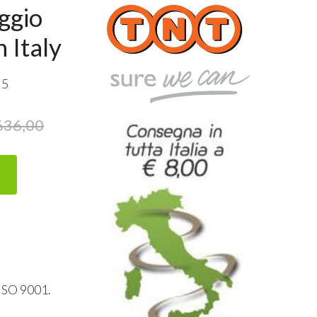
ggio
 Italy
 5
636,00
ISO
9001.