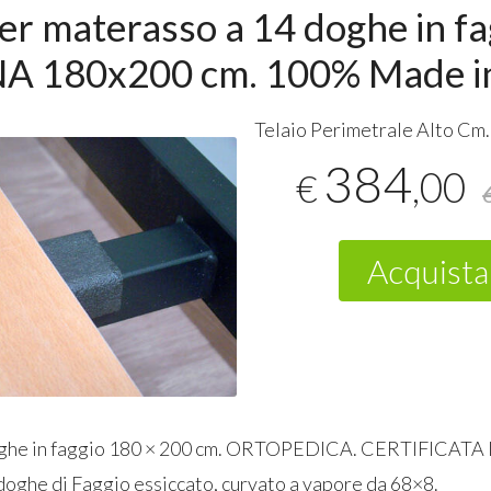
er materasso a 14 doghe in fa
A 180x200 cm. 100% Made in
Telaio Perimetrale Alto Cm.
384
,00
€
Acquista
ghe in faggio 180 × 200 cm.
ORTOPEDICA
.
CERTIFICATA
doghe di Faggio essiccato, curvato a vapore da 68×8.