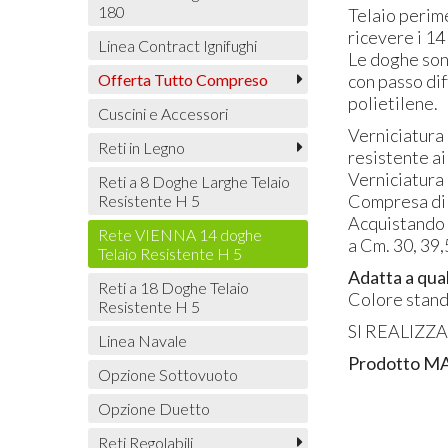
180
Telaio perime
ricevere i 14 
Linea Contract Ignifughi
Le doghe so
Offerta Tutto Compreso
con passo dif
polietilene.
Cuscini e Accessori
Verniciatura 
Reti in Legno
resistente ai
Verniciatura
Reti a 8 Doghe Larghe Telaio
Compresa di p
Resistente H 5
Acquistando 
Rete VIENNA 14 doghe
a Cm. 30, 39
Telaio Resistente H 5
Adatta a qual
Reti a 18 Doghe Telaio
Colore stand
Resistente H 5
SI
REALIZZ
Linea Navale
Prodotto
M
Opzione Sottovuoto
Opzione Duetto
Reti Regolabili