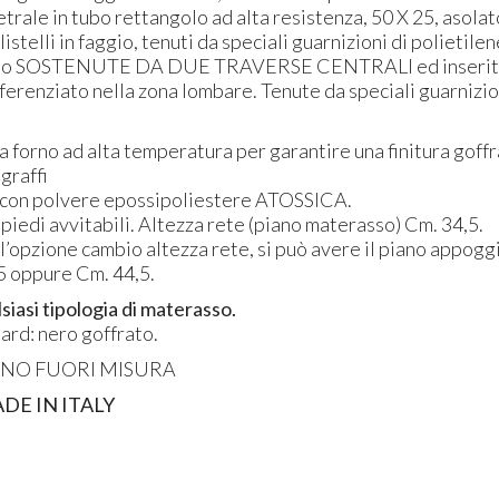
trale in tubo rettangolo ad alta resistenza, 50 X 25, asolat
listelli in faggio, tenuti da speciali guarnizioni di polietilen
no
SOSTENUTE
DA
DUE
TRAVERSE
CENTRALI
ed inserit
ferenziato nella zona lombare. Tenute da speciali guarnizio
a forno ad alta temperatura per garantire una finitura goffr
 graffi
 con polvere epossipoliestere
ATOSSICA
.
iedi avvitabili. Altezza rete (piano materasso) Cm. 34,5.
l’opzione cambio altezza rete, si può avere il piano appog
,5 oppure Cm. 44,5.
siasi tipologia di materasso.
ard: nero goffrato.
ANO
FUORI
MISURA
ADE
IN
ITALY