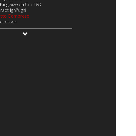
King Size da Cm 180
act Ignifughi
utto Compreso
Accessori
gno
oghe Larghe Telaio Resistente H 5
NA 14 doghe Telaio Resistente H 5
Doghe Telaio Resistente H 5
ale
ottovuoto
uetto
abili Testa/Bacino/Piedi
elax
elax di Design
Relax Pronta Consegna
 il Tuo Materasso
Complementi