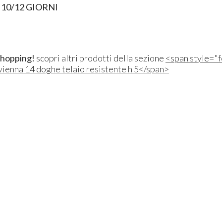
10/12 GIORNI
shopping!
scopri altri prodotti della sezione
<span style="f
vienna 14 doghe telaio resistente h 5</span>