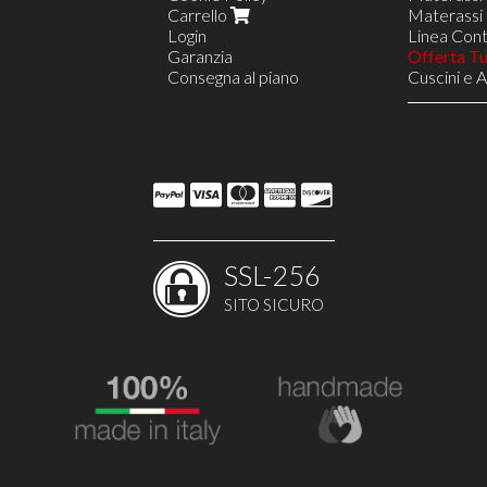
Carrello
Materassi 
Login
Linea Contr
Garanzia
Offerta T
Consegna al piano
Cuscini e 
Reti in Le
Reti a 8 D
Rete VIEN
Reti a 18 
Linea Nav
Opzione S
Opzione D
Reti Regol
Poltrone R
SSL-256
Poltrone R
Poltrone 
SITO SICURO
Costruisci
Arredi e 