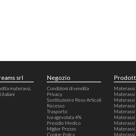
eams srl
Negozio
Prodott
dita materassi,
Condizioni di vendita
Materass
italiani
Privacy
Materassi 
Sostituzioni e Reso Articoli
Materass
Recesso
Materassi 
Trasporto
Materassi 
Iva agevolata 4%
Materassi 
Presidio Medico
Materassi
Miglior Prezzo
Materassi 
Cookie Policy
Materassi T