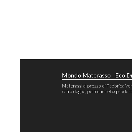
Mondo Materasso - Eco Dr
Materassi al prezzo di Fabbrica Ven
reti a doghe, poltrone relax prodotti 