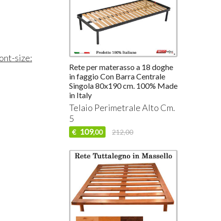
ont-size:
Rete per materasso a 18 doghe
in faggio Con Barra Centrale
Singola 80x190 cm. 100% Made
in Italy
Telaio Perimetrale Alto Cm.
5
109
€
212,00
,00