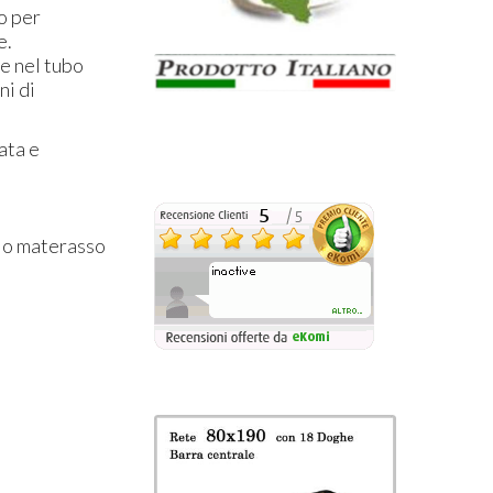
o per
e.
e nel tubo
ni di
ata e
gio materasso