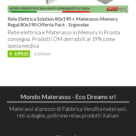
Rete Elettrica Solution 80x190 + Materasso Memory
Regal 80x190 Offerta Pack - Ergorelax
Rete elettrica e Materasso in Memory in Pronta
consegna. Prodotti DM detraibili al 19% come
spesa medica
699
€
1.394,00
,00
Mondo Materasso - Eco Dreams srl
Materassi al prezzo di Fabbrica Vendita materassi,
reti a doghe, poltrone relax prodotti italiani