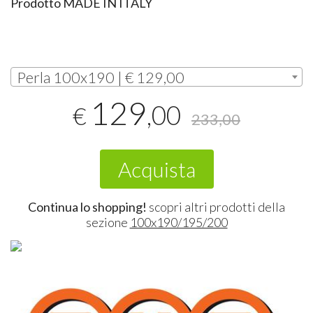
Prodotto
MADE
IN
ITALY
Perla 100x190 | € 129,00
129
,00
€
233,00
Acquista
Continua lo shopping!
scopri altri prodotti della
sezione
100x190/195/200