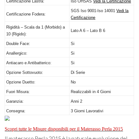
Certificazione Lastra:
Iso
OHSAS
Vedi la Certificazione
SGS
Iso 9001-Iso 14001
Vedi la
Certificazione Fodera:
Certificazione
Rigidità – Scala da 1 (Morbido) a
Lato A 6 – Lato B 6
10 (Rigido):
Double Face:
Si
Anallergico:
Si
Antiacaro e Antibatterico:
Si
Opzione Sottovuoto:
Di Serie
Opzione Duetto:
No
Fuori Misura:
Realizzabili in 4 Giorni
Garanzia:
Anni 2
Consegna:
3 Giorni Lavorativi
Scopri tutte le Misure disponibili per il Materasso Perla 2015
Il materasso Perla 2015 è la naturale evoluzione del