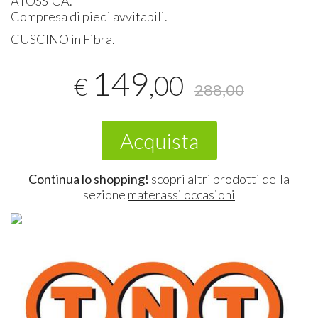
ATOSSICA
.
Compresa di piedi avvitabili.
CUSCINO
in Fibra.
149
,00
€
288,00
Acquista
Continua lo shopping!
scopri altri prodotti della
sezione
materassi occasioni