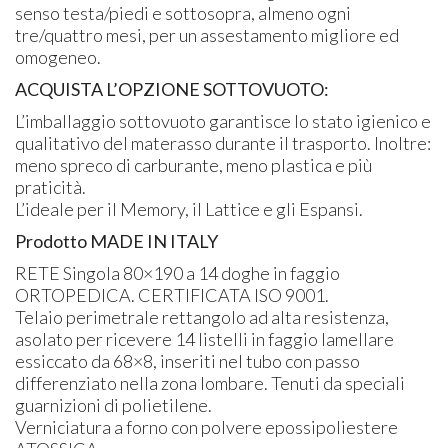
senso testa/piedi e sottosopra, almeno ogni
tre/quattro mesi, per un assestamento migliore ed
omogeneo.
ACQUISTA
L’OPZIONE
SOTTOVUOTO
:
L’imballaggio sottovuoto garantisce lo stato igienico e
qualitativo del materasso durante il trasporto. Inoltre:
meno spreco di carburante, meno plastica e più
praticità.
L’ideale per il Memory, il Lattice e gli Espansi.
Prodotto
MADE
IN
ITALY
RETE
Singola 80×190 a 14 doghe in faggio
ORTOPEDICA
.
CERTIFICATA
ISO
9001.
Telaio perimetrale rettangolo ad alta resistenza,
asolato per ricevere 14 listelli in faggio lamellare
essiccato da 68×8, inseriti nel tubo con passo
differenziato nella zona lombare. Tenuti da speciali
guarnizioni di polietilene.
Verniciatura a forno con polvere epossipoliestere