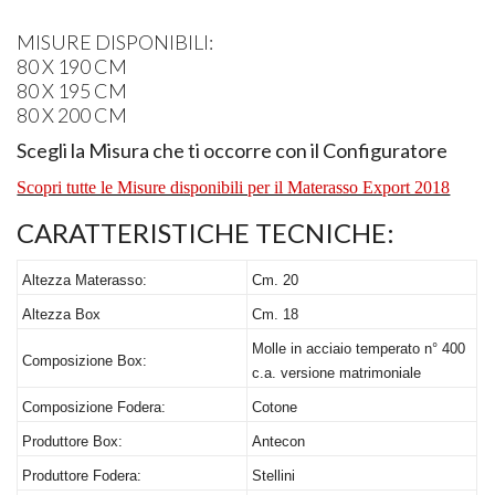
MISURE
DISPONIBILI
:
80 X 190 CM
80 X 195 CM
80 X 200 CM
Scegli la Misura che ti occorre con il Configuratore
Scopri tutte le Misure disponibili per il Materasso Export 2018
CARATTERISTICHE
TECNICHE
:
Altezza Materasso:
Cm. 20
Altezza Box
Cm. 18
Molle in acciaio temperato n° 400
Composizione Box:
c.a. versione matrimoniale
Composizione Fodera:
Cotone
Produttore Box:
Antecon
Produttore Fodera:
Stellini