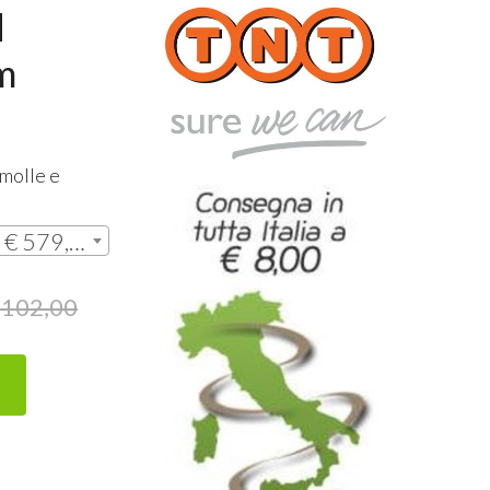
d
m
molle e
Micromolle 100x190 | € 579,00
.102,00