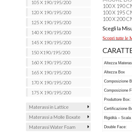
105 X 190/195/200
100 X 190 
100 X 195 
120 X 190/195/200
100 X 200 
125 X 190/195/200
Scegli la Mis
140 X 190/195/200
Scopri tutte le
145 X 190/195/200
CARATTE
150 X190/195/200
160 X 190/195/200
Altezza Materas
165 X 190/195/200
Altezza Box
Composizione B
170 X 190/195/200
Composizione F
175 X 190/195/200
Produttore Box:
Materassi in Lattice
Certificazione B
Materassi a Molle Boxate
Rigidità – Scala
Materassi Water Foam
Double Face: