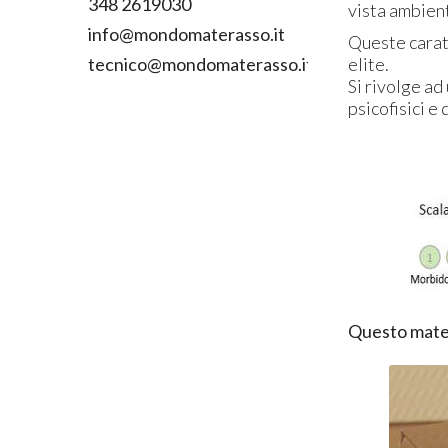
348 2619030
vista ambien
info@mondomaterasso.it
Queste carat
elite.
tecnico@mondomaterasso.it
Si rivolge ad
psicofisici e
Questo mater