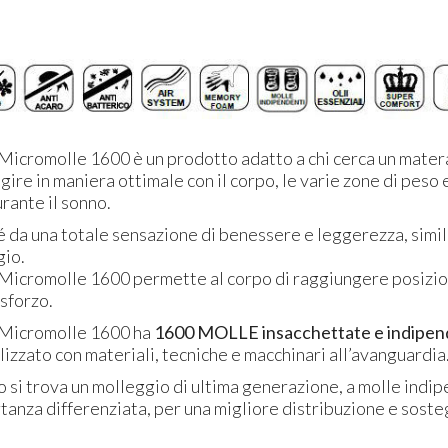
 Micromolle 1600 è un prodotto adatto a chi cerca un mater
gire in maniera ottimale con il corpo, le varie zone di peso e
rante il sonno.
 da una totale sensazione di benessere e leggerezza, simile
gio.
 Micromolle 1600 permette al corpo di raggiungere posizion
sforzo.
 Micromolle 1600 ha
1600
MOLLE
insacchettate e indipen
izzato con materiali, tecniche e macchinari all’avanguardia
o si trova un molleggio di ultima generazione, a molle indip
tanza differenziata, per una migliore distribuzione e soste