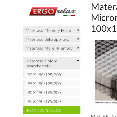
Mater
Micro
100x1
Materassi Memory Foam
Materassi dello Sportivo
Materassi Molle+Memory
Materassi a Molle
Insacchettate
80 X 190/195/200
85 X 190/195/200
90 X 190/195/200
95 X 190/195/200
100 X 190/195/200
MISURE
DIS