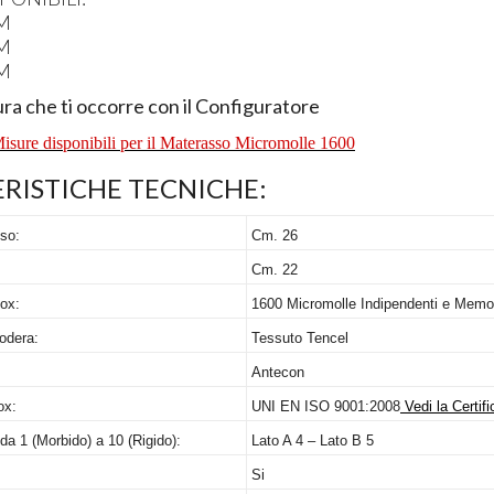
CM
CM
CM
ura che ti occorre con il Configuratore
 Misure disponibili per il Materasso Micromolle 1600
RISTICHE
TECNICHE
:
so:
Cm. 26
Cm. 22
ox:
1600 Micromolle Indipendenti e Mem
odera:
Tessuto Tencel
Antecon
ox:
UNI
EN
ISO
9001:2008
Vedi la Certif
 da 1 (Morbido) a 10 (Rigido):
Lato A 4 – Lato B 5
Si