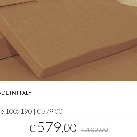
ADE
IN
ITALY
le 100x190 | € 579,00
579
,00
€
1.102,00