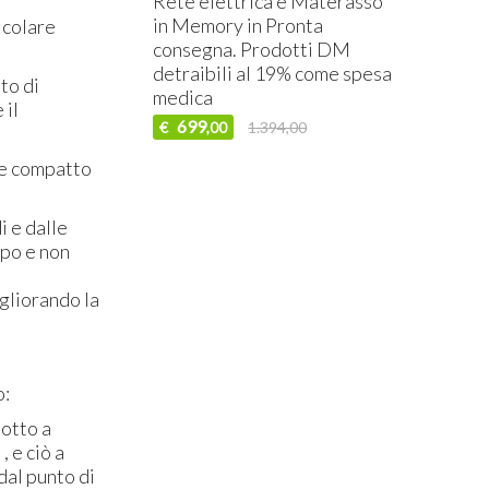
Rete elettrica e Materasso
in Memory in Pronta
icolare
consegna. Prodotti DM
detraibili al 19% come spesa
to di
medica
 il
699
€
1.394,00
,00
 e compatto
i e dalle
rpo e non
igliorando la
o:
dotto a
, e ciò a
dal punto di