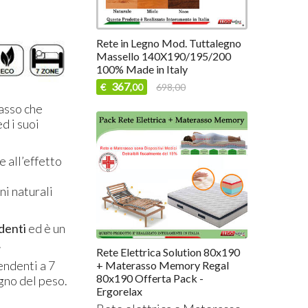
Rete in Legno Mod. Tuttalegno
Massello 140X190/195/200
100% Made in Italy
367
€
698,00
,00
asso che
d i suoi
 all’effetto
i naturali
denti
ed è un
.
Rete Elettrica Solution 80x190
endenti a 7
+ Materasso Memory Regal
80x190 Offerta Pack -
gno del peso.
Ergorelax