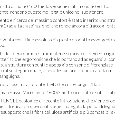
ensità di molle (1600 nella versione matrimoniale) ed il part
nto, rendono questo molleggio unico nel suo genere.
to e ricerca del massimo confort è stato inserito uno stra
2 (ad alta traspirazione) che rende ancora più accogliente
diventa cosi il fine assoluto di questo prodotto avvolgente
sso.
chi desidera dormire su un materasso privo di elementi rigid
atteristiche ergonomiche che lo portano ad adeguarsi al co
 sua struttura con punti d’appoggio con zone differenziate
o al sostegno renale, allevia le compressioni ai capillari m
 sanguigna.
a alta fascia traspirante TreD che corre lungo i 4 lati.
l materasso Micromolle 1600 è molto ricercato e sofisticat
 il TENCEL ecologico di recente introduzione che viene pro
eri di eucalipto, dei quali viene impiegata la polpa di legno 
resupposto che la fibra cellulosa artificiale più compatibile 