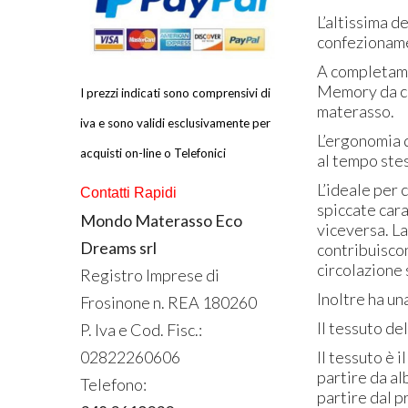
L’altissima d
confezioname
A completamen
Memory da cm 
I prezzi indicati sono comprensivi di
materasso.
iva e sono validi esclusivamente per
L’ergonomia 
acquisti on-line o Telefonici
al tempo ste
L’ideale per 
Contatti Rapidi
spiccate car
Mondo Materasso Eco
viceversa. La
Dreams srl
contribuiscon
circolazione
Registro Imprese di
Inoltre ha un
Frosinone n.
REA
180260
Il tessuto de
P. Iva e Cod. Fisc.:
Il tessuto è
02822260606
partire da alb
Telefono:
partire dal p