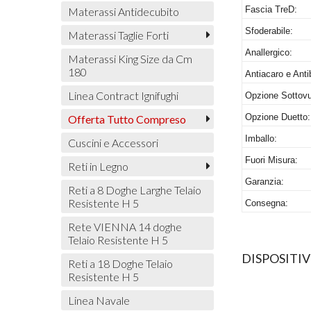
Fascia TreD:
Materassi Antidecubito
Sfoderabile:
Materassi Taglie Forti
Anallergico:
Materassi King Size da Cm
180
Antiacaro e Anti
Linea Contract Ignifughi
Opzione Sottovu
Opzione Duetto:
Offerta Tutto Compreso
Imballo:
Cuscini e Accessori
Fuori Misura:
Reti in Legno
Garanzia:
Reti a 8 Doghe Larghe Telaio
Resistente H 5
Consegna:
Rete VIENNA 14 doghe
Telaio Resistente H 5
DISPOSITI
Reti a 18 Doghe Telaio
Resistente H 5
Linea Navale