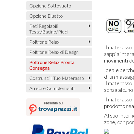
Opzione Sottovuoto
Opzione Duetto
Reti Regolabili
Testa/Bacino/Piedi
Poltrone Relax
Il materasso
Poltrone Relax di Design
sappia intera
movimenti du
Poltrone Relax Pronta
Consegna
Ideale perché
di un massag
Costruisci il Tuo Materasso
Il materasso
Arredi e Complementi
senza alcuno 
Il materasso
prodotto real
Al suo intern
zone, con por