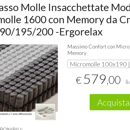
asso Molle Insacchettate Mo
molle 1600 con Memory da C
90/195/200 -Ergorelax
Massimo Confort con Micro
Memory
579
,00
€
1
Acquista
PONIBILI
: