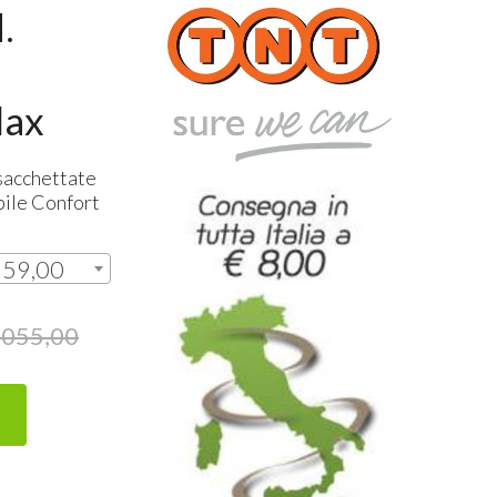
.
lax
sacchettate
bile Confort
559,00
.055,00