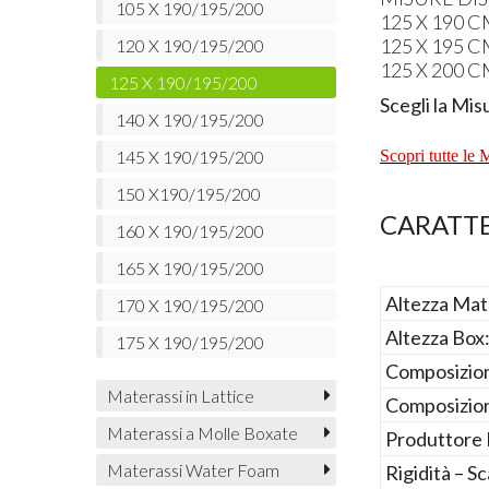
105 X 190/195/200
125 X 190 
125 X 195 
120 X 190/195/200
125 X 200 
125 X 190/195/200
Scegli la Mis
140 X 190/195/200
145 X 190/195/200
Scopri tutte le 
150 X190/195/200
CARATTE
160 X 190/195/200
165 X 190/195/200
Altezza Mat
170 X 190/195/200
Altezza Box
175 X 190/195/200
Composizio
Materassi in Lattice
Composizio
Materassi a Molle Boxate
Produttore
Materassi Water Foam
Rigidità – S