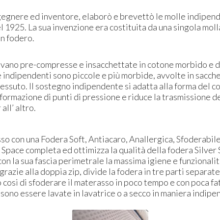
gegnere ed inventore, elaborò e brevettò le molle indipend
el 1925. La sua invenzione era costituita da una singola molla
un fodero.
ivano pre-compresse e insacchettate in cotone morbido e d
 indipendenti sono piccole e più morbide, avvolte in sacchet
essuto. Il sostegno indipendente si adatta alla forma del c
formazione di punti di pressione e riduce la trasmissione 
all’ altro.
so con una Fodera Soft, Antiacaro, Anallergica, Sfoderabile
 Space completa ed ottimizza la qualità della fodera Silver 
on la sua fascia perimetrale la massima igiene e funzionalit
 grazie alla doppia zip, divide la fodera in tre parti separate
osi di sfoderare il materasso in poco tempo e con poca fat
ono essere lavate in lavatrice o a secco in maniera indipe