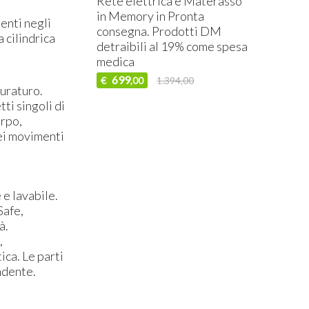
Rete elettrica e Materasso
in Memory in Pronta
enti negli
consegna. Prodotti DM
 cilindrica
detraibili al 19% come spesa
medica
699
€
1.394,00
,00
uraturo.
ti singoli di
orpo,
dei movimenti
 e lavabile.
Safe,
à.
,
ica. Le parti
ndente.