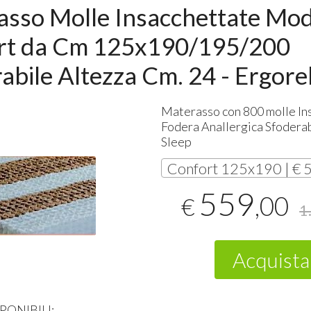
sso Molle Insacchettate Mod
rt da Cm 125x190/195/200
abile Altezza Cm. 24 - Ergore
Materasso con 800 molle In
Fodera Anallergica Sfodera
Sleep
Confort 125x190 | € 
559
,00
€
1
Acquista
PONIBILI: