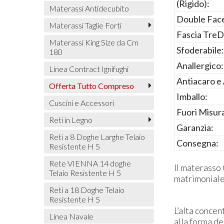
(Rigido):
Materassi Antidecubito
Double Fac
Materassi Taglie Forti
Fascia TreD
Materassi King Size da Cm
Sfoderabile:
180
Anallergico:
Linea Contract Ignifughi
Antiacaro e 
Offerta Tutto Compreso
Imballo:
Cuscini e Accessori
Fuori Misur
Reti in Legno
Garanzia:
Reti a 8 Doghe Larghe Telaio
Consegna:
Resistente H 5
Rete VIENNA 14 doghe
Il materasso 
Telaio Resistente H 5
matrimoniale
Reti a 18 Doghe Telaio
Resistente H 5
L’alta concen
Linea Navale
alla forma de