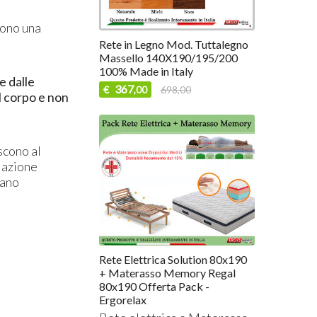
vono una
Rete in Legno Mod. Tuttalegno
Massello 140X190/195/200
100% Made in Italy
e dalle
367
€
698,00
,00
l corpo e non
scono al
olazione
iano
Rete Elettrica Solution 80x190
+ Materasso Memory Regal
80x190 Offerta Pack -
Ergorelax