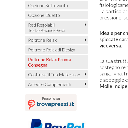
fisiologicam
Opzione Sottovuoto
La particolar
Opzione Duetto
pressione, se
Reti Regolabili
Testa/Bacino/Piedi
Ideale per ch
spiccate car
Poltrone Relax
viceversa.
Poltrone Relax di Design
Poltrone Relax Pronta
La sua strutt
Consegna
sostegno rena
sanguigna. I 
Costruisci il Tuo Materasso
d’appoggio e 
Arredi e Complementi
Molle Indipe