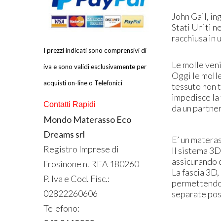
John Gail, in
Stati Uniti n
racchiusa in 
I prezzi indicati sono comprensivi di
Le molle ven
iva e sono validi esclusivamente per
Oggi le molle
acquisti on-line o Telefonici
tessuto non t
impedisce la 
Contatti Rapidi
da un partner 
Mondo Materasso Eco
Dreams srl
E’ un materas
Registro Imprese di
Il sistema 3D
assicurando c
Frosinone n.
REA
180260
La fascia 3D,
P. Iva e Cod. Fisc.:
permettendo c
02822260606
separate poss
Telefono: