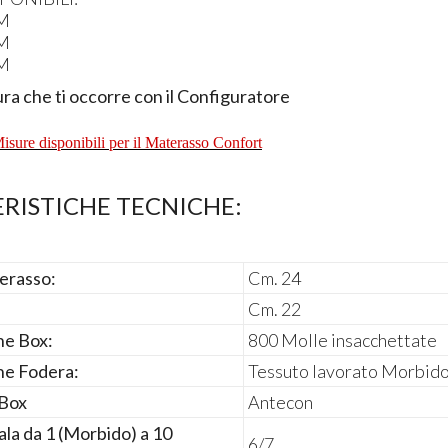
CM
CM
CM
ura che ti occorre con il Configuratore
Misure disponibili per il Materasso Confort
RISTICHE TECNICHE:
erasso:
Cm. 24
:
Cm. 22
ne Box:
800 Molle insacchettate
ne Fodera:
Tessuto lavorato Morbido
 Box
Antecon
cala da 1 (Morbido) a 10
6/7