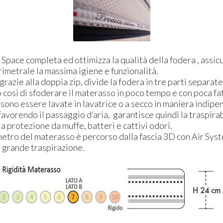
 Space completa ed ottimizza la qualità della fodera , assic
rimetrale la massima igiene e funzionalità.
 grazie alla doppia zip, divide la fodera in tre parti separate
osi di sfoderare il materasso in poco tempo e con poca fat
ono essere lavate in lavatrice o a secco in maniera indipe
favorendo il passaggio d’aria, garantisce quindi la traspirab
a protezione da muffe, batteri e cattivi odori.
metro del materasso è percorso dalla fascia 3D con Air Sys
 grande traspirazione.