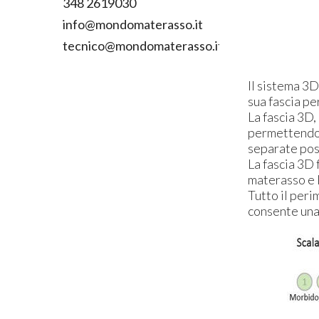
348 2619030
info@mondomaterasso.it
tecnico@mondomaterasso.it
Il sistema 3D
sua fascia pe
La fascia 3D,
permettendo c
separate poss
La fascia 3D 
materasso e l
Tutto il peri
consente una