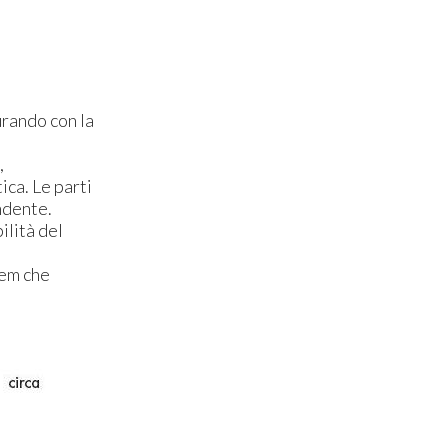
urando con la
,
ica. Le parti
ndente.
ilità del
tem che