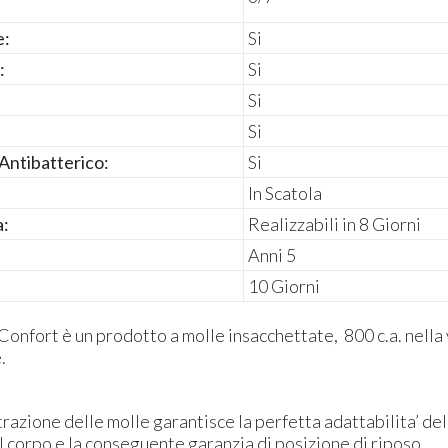
e:
Si
:
Si
Si
Si
Antibatterico:
Si
In Scatola
a:
Realizzabili in 8 Giorni
Anni 5
10 Giorni
Confort è un prodotto a molle insacchettate, 800 c.a. nella
.
trazione delle molle garantisce la perfetta adattabilita’ d
l corpo e la conseguente garanzia di posizione di riposo