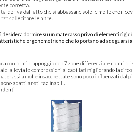
ente corretta.
ita’ deriva dal fatto che si abbassano solo le molle che rice
nza sollecitare le altre.
i desidera dormire su un materasso privo di elementi rigidi 
atteristiche ergonometriche che lo portano ad adeguarsi a
ura con punti d’appoggio con 7 zone differenziate contribui
le, allevia le compressioni ai capillari migliorando la circ
materassi a molle insacchettate sono poco influenzati dal p
sono adatti a reti reclinabili.
ndenti