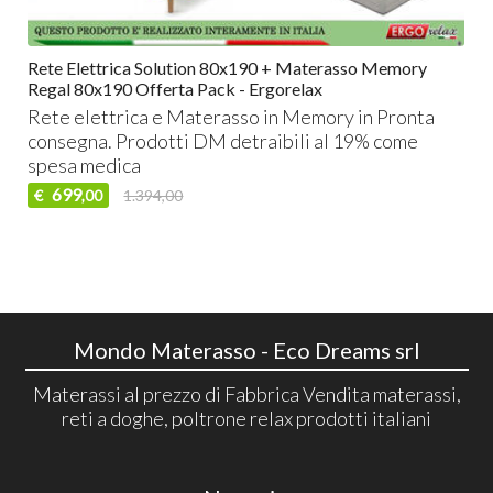
Rete Elettrica Solution 80x190 + Materasso Memory
Regal 80x190 Offerta Pack - Ergorelax
Rete elettrica e Materasso in Memory in Pronta
consegna. Prodotti DM detraibili al 19% come
spesa medica
699
€
1.394,00
,00
Mondo Materasso - Eco Dreams srl
Materassi al prezzo di Fabbrica Vendita materassi,
reti a doghe, poltrone relax prodotti italiani